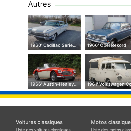
Autres
1960' Cadillac Series 62
1966' Opel Rekord
1966' Austin-Healey 3000
Voitures classiques
Motos classique
Liste des voitures classiques
Liste des motos clas