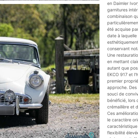
en Daimler Ivor
garnitures intér
combinaison qu'
particulièremen
été acquise pa
date à laquell
esthétiquement 
conservant not
Une restauratio
en mettant clair
autant que pos
EKCO 917 et l'h
premier proprié
approche. Des 
souci de conviv
bénéficié, lors 
crémaillère et 
Ces amélioratio
le caractère or
caractéristiqu
flexibilité éle