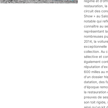
régime et d'off
restauration, l
circuit des con
Show » au Salo
notable qui refl
connaître au s
représentant l
nombreuses pub
2014, la voiture
exceptionnelle 
collection. Au c
sélective et co
également cont
réputation d'ex
600 milles au 
d'un dossier hi
datation, des f
d'époque remon
la restauration
preuves de ses
son toit rigide
ainsi qu'un kit