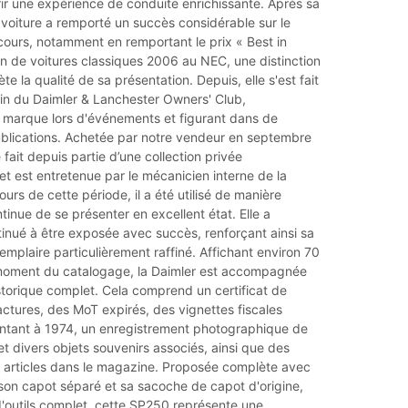
rir une expérience de conduite enrichissante. Après sa
a voiture a remporté un succès considérable sur le
cours, notamment en remportant le prix « Best in
n de voitures classiques 2006 au NEC, une distinction
ète la qualité de sa présentation. Depuis, elle s'est fait
ein du Daimler & Lanchester Owners' Club,
a marque lors d'événements et figurant dans de
lications. Achetée par notre vendeur en septembre
 fait depuis partie d’une collection privée
et est entretenue par le mécanicien interne de la
ours de cette période, il a été utilisé de manière
ntinue de se présenter en excellent état. Elle a
inué à être exposée avec succès, renforçant ainsi sa
emplaire particulièrement raffiné. Affichant environ 70
moment du catalogage, la Daimler est accompagnée
storique complet. Cela comprend un certificat de
actures, des MoT expirés, des vignettes fiscales
tant à 1974, un enregistrement photographique de
 et divers objets souvenirs associés, ainsi que des
 articles dans le magazine. Proposée complète avec
, son capot séparé et sa sacoche de capot d'origine,
 d'outils complet, cette SP250 représente une