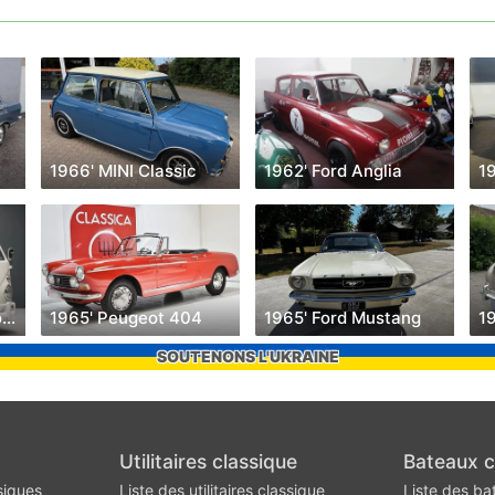
1966' MINI Classic
1962' Ford Anglia
19
1961' Volkswagen Coccinelle
1965' Peugeot 404
1965' Ford Mustang
1
SOUTENONS L'UKRAINE
Utilitaires classique
Bateaux c
siques
Liste des utilitaires classique
Liste des ba