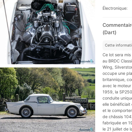
Électronique:
Commentaire
(Dart)
Cette informat
Ce lot sera mis
au BRDC Classic
Wing, Silverst
occupe une plac
britannique, co
avec le moteur 
1959, la SP250
conduite unique
elle bénéficiait
et le comportem
de châssis 1042
fabriquée en 19
le 21 juillet de