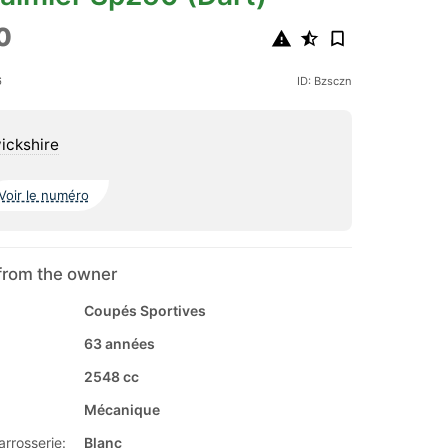
0
6
ID: Bzsczn
ickshire
Voir le numéro
from the owner
Coupés Sportives
63 années
2548 cc
Mécanique
arrosserie:
Blanc