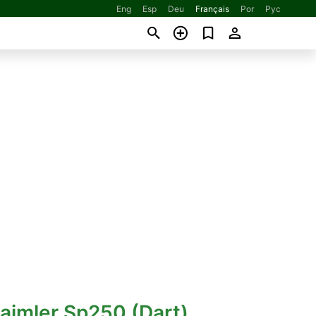
Eng
Esp
Deu
Français
Por
Рус
aimler Sp250 (Dart)