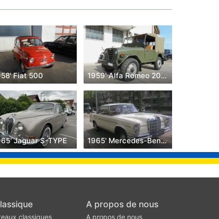
58' Fiat 500
1959' Alfa Romeo 2000
965' Jaguar S-TYPE
1965' Mercedes-Benz W112 300 SE
lassique
A propos de nous
teaux classiques
A propos de nous