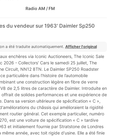
Radio AM / FM
s du vendeur sur 1963' Daimler Sp250
ion a été traduite automatiquement.
Afficher l'original
 aux enchères via Iconic Auctioneers, The Iconic Sale
 2026 - Collectors' Cars le samedi 25 juillet, The
one Circuit, NN12 8TN. Le Daimler SP250 Roadster
e particulière dans l’histoire de l’automobile
mbinant une construction légère en fibre de verre
V8 de 2,5 litres de caractère de Daimler. Introduite en
 offrait de solides performances et une expérience de
. Dans sa version ultérieure de spécification « C »,
 d'améliorations du châssis qui amélioraient la rigidité
ent routier général. Cet exemple particulier, numéro
70, est une voiture de spécification « C » tardive
63 et initialement fournie par Stratstone de Londres
 la même année, avec toit rigide d'usine. Elle a été finie