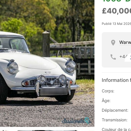
£40,00
Publié 13 Mai 202
Warw
+44
Information 
Corps:
Âge:
Déplacement:
Transmission:
Couleur de la c