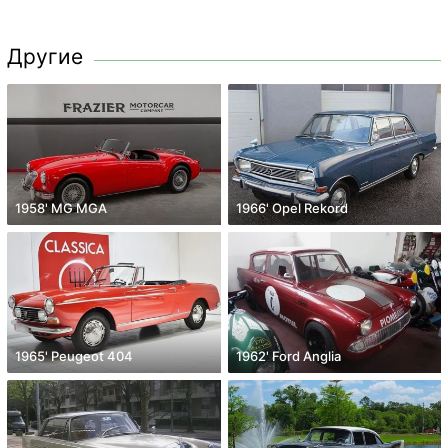
Другие
1958' MG MGA
1966' Opel Rekord
1965' Peugeot 404
1962' Ford Anglia