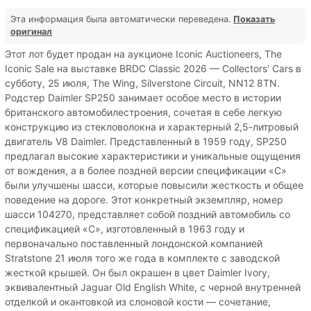
Эта информация была автоматически переведена.
Показать
оригинал
Этот лот будет продан на аукционе Iconic Auctioneers, The
Iconic Sale на выставке BRDC Classic 2026 — Collectors' Cars в
субботу, 25 июля, The Wing, Silverstone Circuit, NN12 8TN.
Родстер Daimler SP250 занимает особое место в истории
британского автомобилестроения, сочетая в себе легкую
конструкцию из стекловолокна и характерный 2,5-литровый
двигатель V8 Daimler. Представленный в 1959 году, SP250
предлагал высокие характеристики и уникальные ощущения
от вождения, а в более поздней версии спецификации «C»
были улучшены шасси, которые повысили жесткость и общее
поведение на дороге. Этот конкретный экземпляр, номер
шасси 104270, представляет собой поздний автомобиль со
спецификацией «C», изготовленный в 1963 году и
первоначально поставленный лондонской компанией
Stratstone 21 июля того же года в комплекте с заводской
жесткой крышей. Он был окрашен в цвет Daimler Ivory,
эквивалентный Jaguar Old English White, с черной внутренней
отделкой и окантовкой из слоновой кости — сочетание,