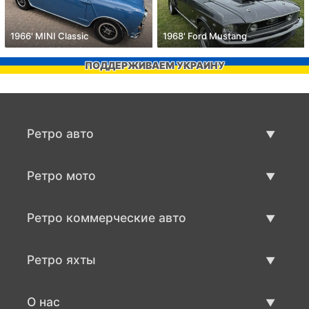
1966' MINI Classic
1968' Ford Mustang
ПОДДЕРЖИВАЕМ УКРАИНУ
Ретро авто
Предложения ретро машин
Ретро мото
Продать ретро машину
Предложения ретро мото
Ретро коммерческие авто
Продать ретро мотоцикл
Ретро коммерческий транспорт
Ретро яхты
Продать ретро транспорт
Предложения ретро яхт
О нас