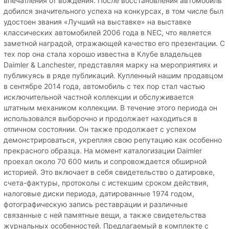
впечатления от вождения. После восстановления автомобиль
добился значительного успеха на конкурсах, в том числе был
удостоен звания «Лучший на выставке» на выставке
классических автомобилей 2006 года в NEC, что является
заметной наградой, отражающей качество его презентации. С
тех пор она стала хорошо известна в Клубе владельцев
Daimler & Lanchester, представляя марку на мероприятиях и
публикуясь в ряде публикаций. Купленный нашим продавцом
в сентябре 2014 года, автомобиль с тех пор стал частью
исключительной частной коллекции и обслуживается
штатным механиком коллекции. В течение этого периода он
использовался выборочно и продолжает находиться в
отличном состоянии. Он также продолжает с успехом
демонстрироваться, укрепляя свою репутацию как особенно
прекрасного образца. На момент каталогизации Daimler
проехал около 70 600 миль и сопровождается обширной
историей. Это включает в себя свидетельство о датировке,
счета-фактуры, протоколы с истекшим сроком действия,
налоговые диски периода, датированные 1974 годом,
фотографическую запись реставрации и различные
связанные с ней памятные вещи, а также свидетельства
журнальных особенностей. Предлагаемый в комплекте с