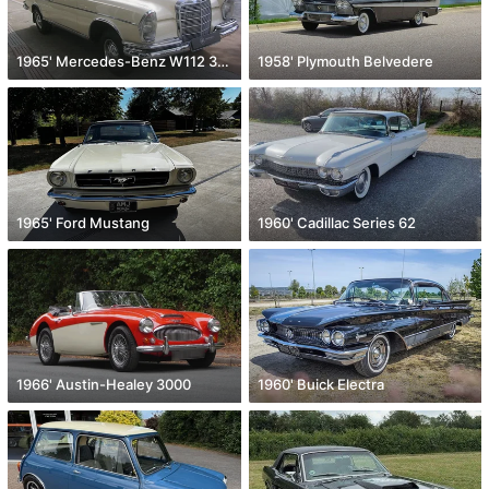
1965' Mercedes-Benz W112 300 SE
1958' Plymouth Belvedere
1965' Ford Mustang
1960' Cadillac Series 62
1966' Austin-Healey 3000
1960' Buick Electra