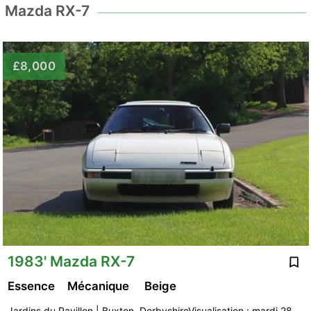
Mazda RX-7
£8,000
1983' Mazda RX-7
Essence
Mécanique
Beige
Jardins du Pavillon | Buxton, DerbyshireVisualisation : mardi 28