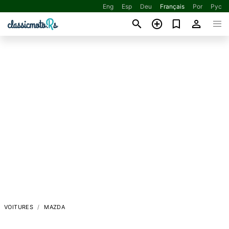
Eng
Esp
Deu
Français
Por
Рус
VOITURES
MAZDA