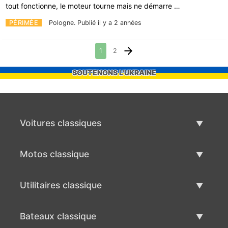
tout fonctionne, le moteur tourne mais ne démarre …
PÉRIMÉE
Pologne.
Publié il y a 2 années
1
2
SOUTENONS L'UKRAINE
Voitures classiques
Liste des voitures classiques
Motos classique
Vendre voiture classique
Liste des motos classiques
Utilitaires classique
Vendre moto classique
Liste des utilitaires classique
Bateaux classique