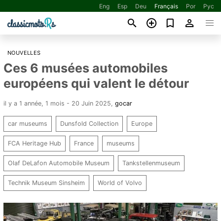
Eng
Esp
Deu
Français
Por
Рус
NOUVELLES
Ces 6 musées automobiles
européens qui valent le détour
il y a 1 année, 1 mois - 20 Juin 2025
,
gocar
car museums
Dunsfold Collection
Europe
FCA Heritage Hub
France
museums
Olaf DeLafon Automobile Museum
Tankstellenmuseum
Technik Museum Sinsheim
World of Volvo