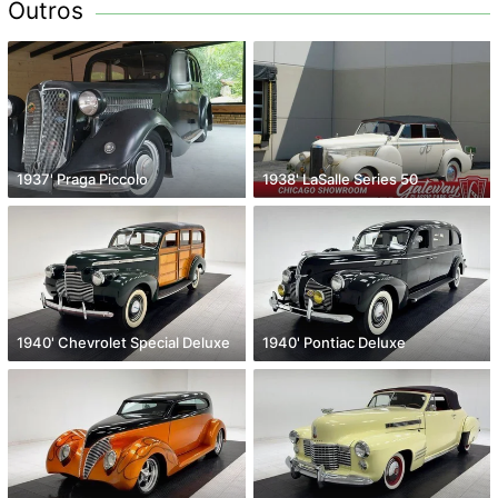
Outros
1937' Praga Piccolo
1938' LaSalle Series 50
1940' Chevrolet Special Deluxe
1940' Pontiac Deluxe