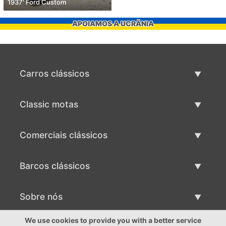
1937' Ford Custom
APOIAMOS A UCRÂNIA
Carros clássicos
Lista de carros clássicos
Classic motas
Vender carro clássico
Lista de motas clássicas
Comerciais clássicos
Vender moto clássico
Lista comercial clássica
Barcos clássicos
Vender comercial clássico
Lista de barcos clássicos
Sobre nós
Vender barco clássico
Sobre nós
We use cookies to provide you with a better service