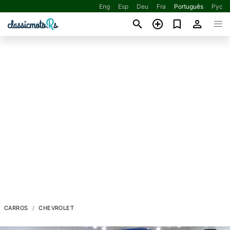
Eng
Esp
Deu
Fra
Português
Рус
CARROS
CHEVROLET