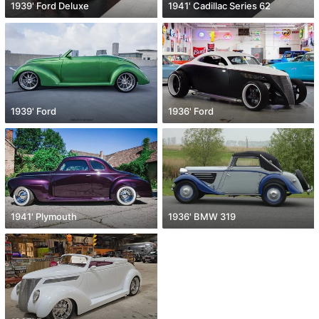
1939' Ford Deluxe
1941' Cadillac Series 62
1939' Ford
1936' Ford
1941' Plymouth
1936' BMW 319