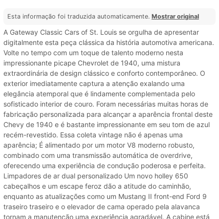
Esta informação foi traduzida automaticamente.
Mostrar original
A Gateway Classic Cars of St. Louis se orgulha de apresentar
digitalmente esta peça clássica da história automotiva americana.
Volte no tempo com um toque de talento moderno nesta
impressionante picape Chevrolet de 1940, uma mistura
extraordinária de design clássico e conforto contemporâneo. O
exterior imediatamente captura a atenção exalando uma
elegância atemporal que é lindamente complementada pelo
sofisticado interior de couro. Foram necessárias muitas horas de
fabricação personalizada para alcançar a aparência frontal deste
Chevy de 1940 e é bastante impressionante em seu tom de azul
recém-revestido. Essa coleta vintage não é apenas uma
aparência; É alimentado por um motor V8 moderno robusto,
combinado com uma transmissão automática de overdrive,
oferecendo uma experiência de condução poderosa e perfeita.
Limpadores de ar dual personalizado Um novo holley 650
cabeçalhos e um escape feroz dão a atitude do caminhão,
enquanto as atualizações como um Mustang II front-end Ford 9
traseiro traseiro e o elevador de cama operado pela alavanca
tornam a manutenção uma experiência agradável. A cabine está