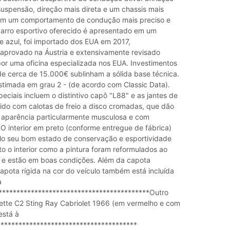
uspensão, direção mais direta e um chassis mais
ram um comportamento de condução mais preciso e
carro esportivo oferecido é apresentado em um
e azul, foi importado dos EUA em 2017,
 aprovado na Áustria e extensivamente revisado
or uma oficina especializada nos EUA. Investimentos
 cerca de 15.000€ sublinham a sólida base técnica.
stimada em grau 2 - (de acordo com Classic Data).
eciais incluem o distintivo capô "L88" e as jantes de
lido com calotas de freio a disco cromadas, que dão
 aparência particularmente musculosa e com
O interior em preto (conforme entregue de fábrica)
lo seu bom estado de conservação e esportividade
o o interior como a pintura foram reformulados ao
 e estão em boas condições. Além da capota
apota rígida na cor do veículo também está incluída
a
******************************************Outro
ette C2 Sting Ray Cabriolet 1966 (em vermelho e com
está à
**************************************