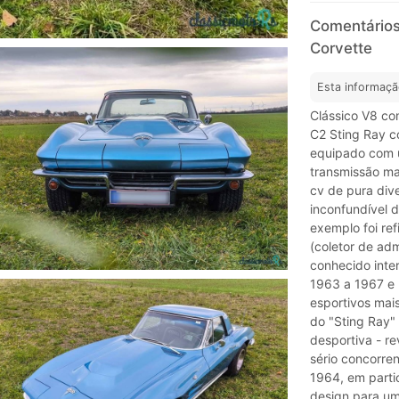
Comentários
Corvette
Esta informaçã
Clássico V8 co
C2 Sting Ray c
equipado com u
transmissão ma
cv de pura div
inconfundível 
exemplo foi re
(coletor de ad
conhecido inte
1963 a 1967 e 
esportivos mais
do "Sting Ray" 
desportiva - r
sério concorre
1964, em partic
design para um