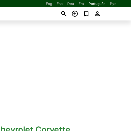
Eng
Esp
Deu
Fra
Português
Рус
hevrolet Corvette