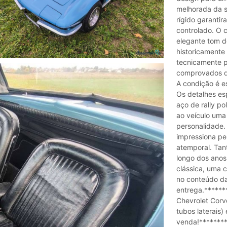
melhorada da s
rígido garanti
controlado. O 
elegante tom d
historicamente
tecnicamente p
comprovados de
A condição é e
Os detalhes esp
aço de rally po
ao veículo uma
personalidade. 
impressiona pe
atemporal. Tant
longo dos anos
clássica, uma c
no conteúdo d
entrega.******
Chevrolet Corv
tubos laterais) 
venda!********