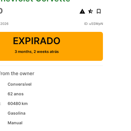
0
l 2026
ID: u5SWpN
EXPIRADO
3 months, 2 weeks atrás
from the owner
Conversível
62 anos
:
60480 km
Gasolina
Manual