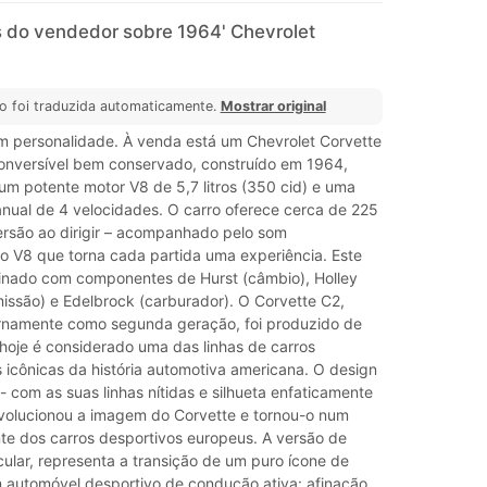
 do vendedor sobre 1964' Chevrolet
o foi traduzida automaticamente.
Mostrar original
m personalidade. À venda está um Chevrolet Corvette
onversível bem conservado, construído em 1964,
m potente motor V8 de 5,7 litros (350 cid) e uma
nual de 4 velocidades. O carro oferece cerca de 225
ersão ao dirigir – acompanhado pelo som
do V8 que torna cada partida uma experiência. Este
finado com componentes de Hurst (câmbio), Holley
missão) e Edelbrock (carburador). O Corvette C2,
rnamente como segunda geração, foi produzido de
hoje é considerado uma das linhas de carros
 icônicas da história automotiva americana. O design
- com as suas linhas nítidas e silhueta enfaticamente
evolucionou a imagem do Corvette e tornou-o num
nte dos carros desportivos europeus. A versão de
ular, representa a transição de um puro ícone de
 automóvel desportivo de condução ativa: afinação