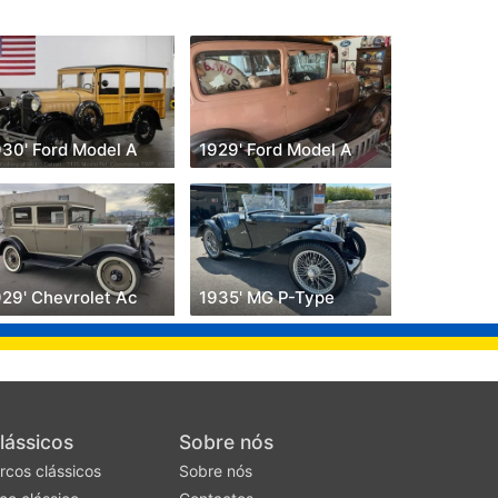
930' Ford Model A
1929' Ford Model A
929' Chevrolet Ac
1935' MG P-Type
lássicos
Sobre nós
rcos clássicos
Sobre nós