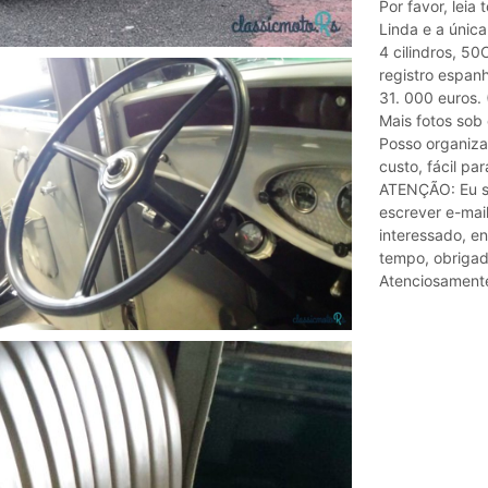
Por favor, leia 
Linda e a únic
4 cilindros, 50
registro espanh
31. 000 euros. 
Mais fotos sob
Posso organiza
custo, fácil par
ATENÇÃO: Eu s
escrever e-mail
interessado, e
tempo, obrigad
Atenciosament