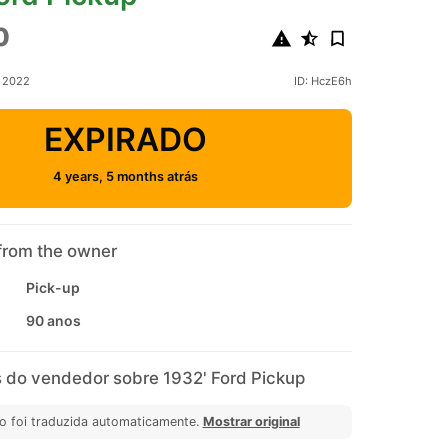
0
o 2022
ID: HczE6h
EXPIRADO
4 years, 5 months atrás
from the owner
Pick-up
90 anos
 do vendedor sobre 1932' Ford Pickup
o foi traduzida automaticamente.
Mostrar original