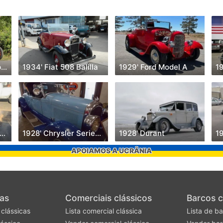
1932' Riley March Special
1934' Fiat 508 Balilla
1929' Ford Model A
1
928' Chevrolet Model AB
1928' Chrysler Series 72
1928' Durant
1
APOIAMOS A UCRÂNIA
as
Comerciais clássicos
Barcos c
 clássicas
Lista comercial clássica
Lista de ba