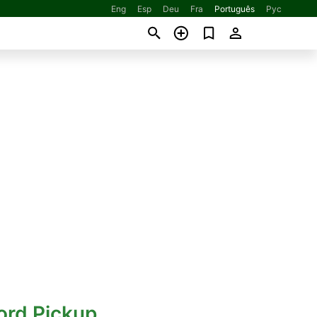
Eng
Esp
Deu
Fra
Português
Рус
ord Pickup