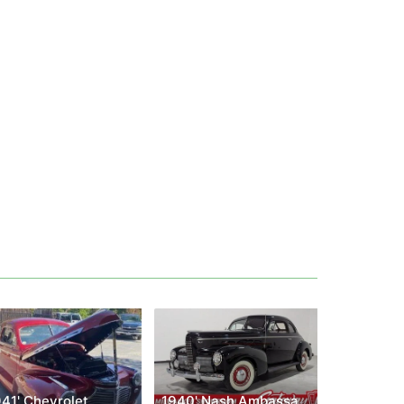
941' Chevrolet
1940' Nash Ambassador