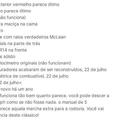
erior vermelho parece ótimo
o parece ótimo
não funciona)
ra maciça na cama
ro
e com raios verdadeiros McLean
ais na parte de trás
R14 na frente
e sólido
locímetro originais (não funcionam)
radores acabaram de ser reconstruídos, 22 de julho
trica de combustível, 22 de julho
2 de julho<
e novo há um ano
funciona tão bem quanto parece. você pode descer a
ph como se não fosse nada. o manual de 5
erece aquela marcha extra para a rodovia. Você vai
cia deste clássico!