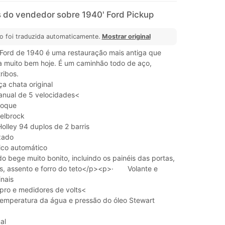
 do vendedor sobre 1940' Ford Pickup
o foi traduzida automaticamente.
Mostrar original
Ford de 1940 é uma restauração mais antiga que
a muito bem hoje. É um caminhão todo de aço,
ribos.
a chata original
nual de 5 velocidades<
toque
elbrock
olley 94 duplos de 2 barris
zado
rico automático
ido bege muito bonito, incluindo os painéis das portas,
ros, assento e forro do teto</p><p>· Volante e
nais
ro e medidores de volts<
emperatura da água e pressão do óleo Stewart
al