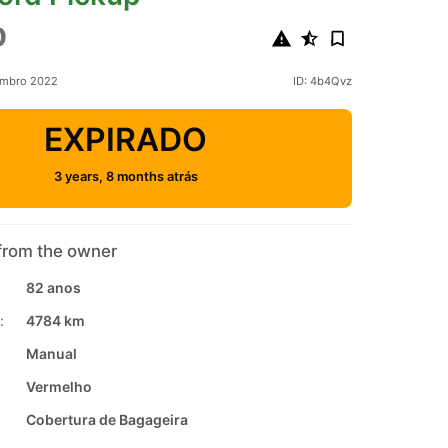
0
embro 2022
ID: 4b4Qvz
EXPIRADO
3 years, 8 months atrás
from the owner
82 anos
:
4784 km
Manual
Vermelho
Cobertura de Bagageira