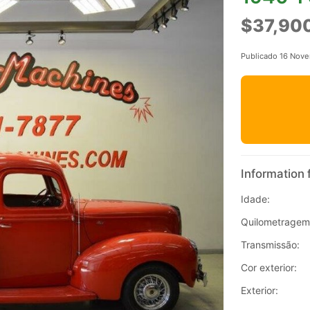
$37,90
Publicado 16 Nov
Information 
Idade:
Quilometragem
Transmissão:
Cor exterior:
Exterior: