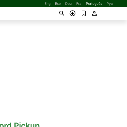
Eng
Esp
Deu
Fra
Português
Рус
ord Pickup