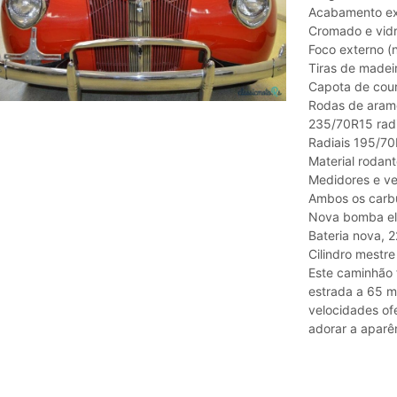
Acabamento ext
Cromado e vidr
Foco externo (
Tiras de madei
Capota de cou
Rodas de aram
235/70R15 radi
Radiais 195/70
Material rodant
Medidores e ve
Ambos os carbu
Nova bomba elé
Bateria nova, 2
Cilindro mestr
Este caminhão 
estrada a 65 m
velocidades of
adorar a aparên