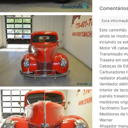
Comentários
Esta informaçã
Este caminhão 
ainda se mostr
incluindo os est
Motor V8 cabeç
Transmissão ma
Traseira em es
Cabeças de Ed
Carburadores H
radiador atuali
Ventilador elét
Interior de tec
painéis trasei
medidores origi
Tacômetro Sunp
Medidores de t
Warner
Afogador manu