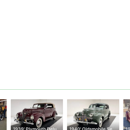
 Chrysler Air Flow
1939' Plymouth Deluxe
1940' Oldsmobile Series 90
1