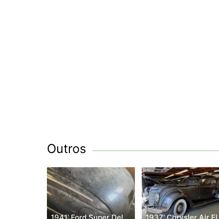
Outros
1941' Ford Super Deluxe
1937'