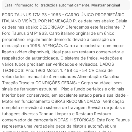
Esta informação foi traduzida automaticamente.
Mostrar original
FORD TAUNUS 17M P3 - 1963 - CARRO ÚNICO PROPRIETÁRIO
ITALIANO VISÍVEL POR NOMEAÇÃO P. os detalhes abaixo Célula
os detalhes abaixo DESCRIÇÃO: Oferecemos este fascinante 17
Ford Taunus 3M P1963. Carro italiano original de um único
proprietário, regularmente demolido devido à cessação de
circulação em 1996. ATENÇÃO: Carro a recadastrar com motor
ligado (vídeo disponível), ideal para um restauro conservador e
respeitador da autenticidade. O sistema de freios, vedações e
vários tubos precisam ser verificados e revisados. DADOS
TÉCNICOS: Ano: 1963 Motor: 1. 498 cc - 54 CV Caixa de
velocidades: manual de 4 velocidades Alimentação: Gasolina
Tracção Traseira CONDIÇÕES GERAIS: - Corpo saudável, sem
sinais de ferrugem estrutural - Piso e fundo perfeitos e originais -
Interior bem conservado, em excelente estado para a sua idade -
Motor em funcionamento OBRAS RECOMENDADAS: Verificação
completa e revisão do sistema de travagem Revisão de juntas e
tubagens diversas Tanque Limpeza e Restauro Restauro
conservador da carroçaria NOTAS HISTÓRICAS: Este Ford Taunus
representa uma verdadeira peça da história automóvel: um