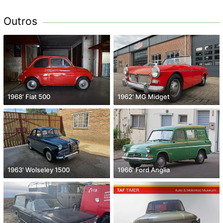
Outros
1968' Fiat 500
1962' MG Midget
1963' Wolseley 1500
1966' Ford Anglia