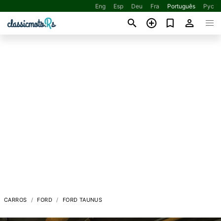
Eng
Esp
Deu
Fra
Português
Рус
CARROS
FORD
FORD TAUNUS