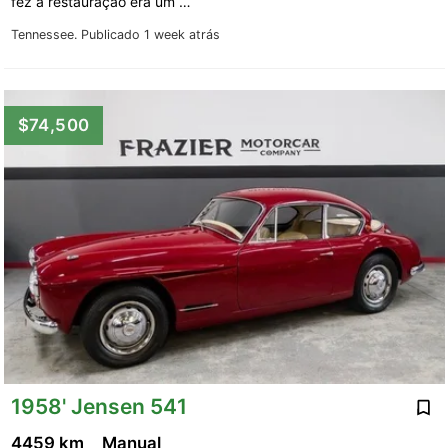
fez a restauração era um …
Tennessee.
Publicado 1 week atrás
$74,500
1958' Jensen 541
4459 km
Manual