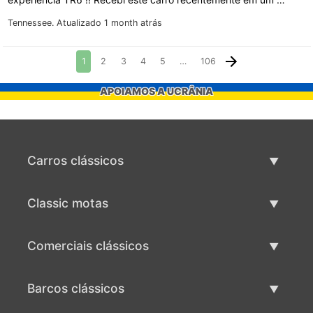
Tennessee.
Atualizado 1 month atrás
1
2
3
4
5
…
106
APOIAMOS A UCRÂNIA
Carros clássicos
Lista de carros clássicos
Classic motas
Vender carro clássico
Lista de motas clássicas
Comerciais clássicos
Vender moto clássico
Lista comercial clássica
Barcos clássicos
Vender comercial clássico