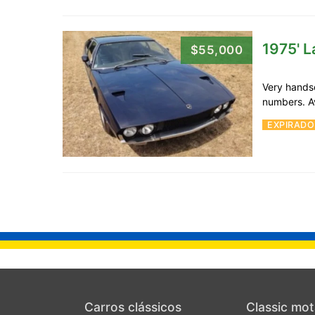
1975' 
$55,000
Very handso
numbers. A
EXPIRADO
Carros clássicos
Classic mot