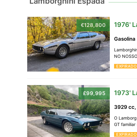
Lamborghini Espada
1976' 
€128,800
Gasolina
Lamborghin
NO NOSSO 
EXPIRADO
1973' 
£99,995
3929 cc,
O Lamborgh
GT familia
EXPIRADO