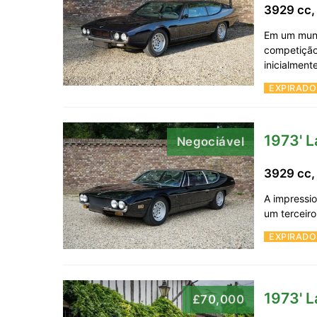
3929 cc,
Em um mund
competição,
inicialment
EXPIRADO
1973' 
Negociável
3929 cc,
A impressi
um terceir
EXPIRADO
1973' 
£70,000