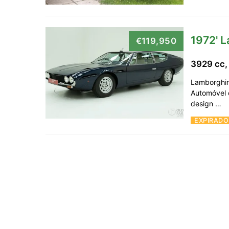
1972' 
€119,950
3929 cc,
Lamborghin
Automóvel 
design …
EXPIRADO