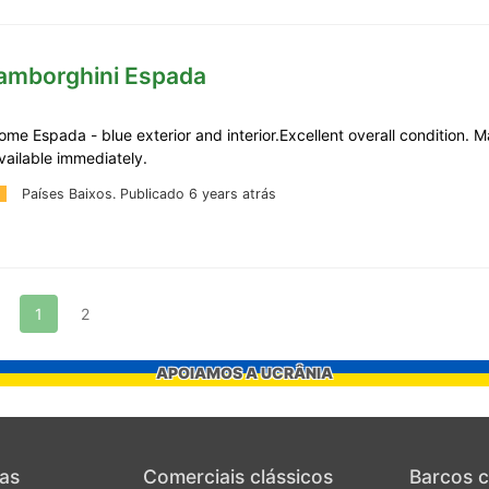
Lamborghini Espada
me Espada - blue exterior and interior.Excellent overall condition. 
vailable immediately.
Países Baixos.
Publicado 6 years atrás
1
2
APOIAMOS A UCRÂNIA
as
Comerciais clássicos
Barcos c