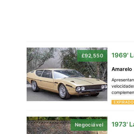
1969' 
£92,550
Amarelo
Apresentan
velocidade
complemen
EXPIRADO
1973' 
Negociável