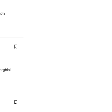
973
orghini