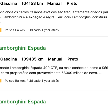
 Gasolina
164153 km
Manual
Preto
o onde os carros italianos exóticos são frequentemente criados pa
 Lamborghini é a exceção à regra. Ferruccio Lamborghini construiu 
e. …
Países Baixos.
Publicado 1 year atrás
Lamborghini Espada
 Gasolina
109435 km
Manual
Preto
onante Lamborghini Espada 400 GTE, ou mais conhecida como a Série
o carro proprietário com provavelmente 68000 milhas de novo. …
Países Baixos.
Publicado 1 year atrás
Lamborghini Espada