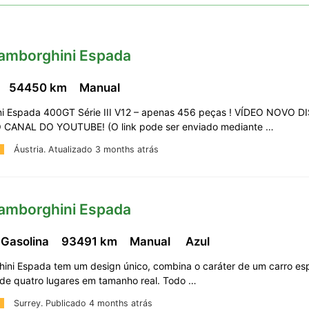
Lamborghini Espada
54450 km
Manual
i Espada 400GT Série III V12 – apenas 456 peças ! VÍDEO NOVO 
CANAL DO YOUTUBE! (O link pode ser enviado mediante …
Áustria.
Atualizado 3 months atrás
Lamborghini Espada
 Gasolina
93491 km
Manual
Azul
ini Espada tem um design único, combina o caráter de um carro es
r de quatro lugares em tamanho real. Todo …
Surrey.
Publicado 4 months atrás