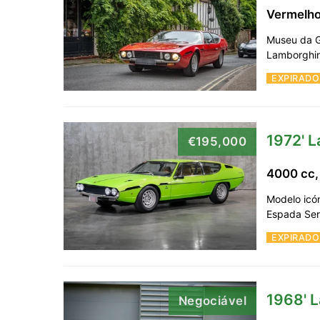
Vermelh
Museu da G
Lamborghin
EXPIRADO
1972' 
€195,000
4000 cc,
Modelo icó
Espada Ser
EXPIRADO
1968' 
Negociável