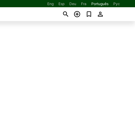
Eng
Esp
Deu
Fra
Português
Рус