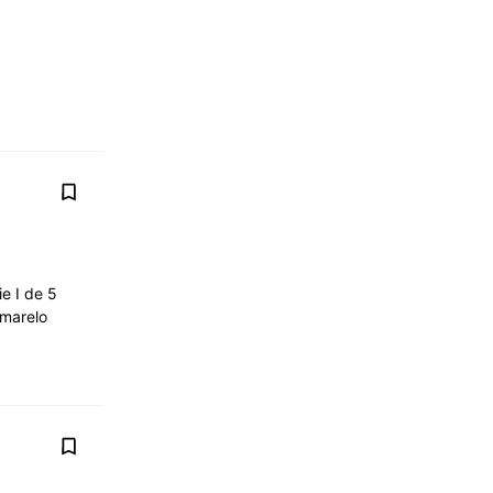
e I de 5
marelo