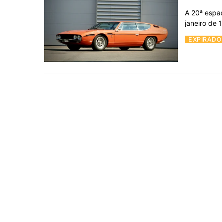
A 20ª espad
janeiro de
EXPIRADO