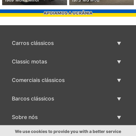
1969' Morris Minor
1973' MG MGB
APOIAMOS A UCRÂNIA
Carros clássicos
Lista de carros clássicos
Classic motas
Vender carro clássico
Lista de motas clássicas
Comerciais clássicos
Vender moto clássico
Lista comercial clássica
Barcos clássicos
Vender comercial clássico
Lista de barcos clássicos
Sobre nós
Vender barco clássico
Sobre nós
We use cookies to provide you with a better service