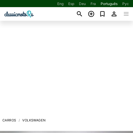
Eng
Esp
Deu
Fra
Português
Рус
CARROS
VOLKSWAGEN