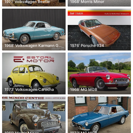
1971' Volkswagen Beetle
1968' Morris Minor
1968' Volkswagen Karmann Ghia
1976' Porsche 924
1973' Volkswagen Carocha
1968' MG MGB