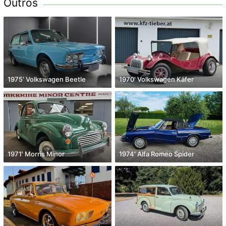
Outros
1975' Volkswagen Beetle
1970' Volkswagen Käfer
1971' Morris Minor
1974' Alfa Romeo Spider