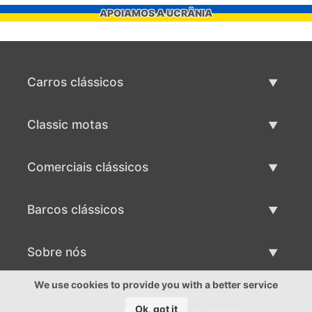
APOIAMOS A UCRÂNIA
Carros clássicos
Lista de carros clássicos
Classic motas
Vender carro clássico
Lista de motas clássicas
Comerciais clássicos
Vender moto clássico
Lista comercial clássica
Barcos clássicos
Vender comercial clássico
Lista de barcos clássicos
Sobre nós
Vender barco clássico
Sobre nós
We use cookies to provide you with a better service
Ok, got it