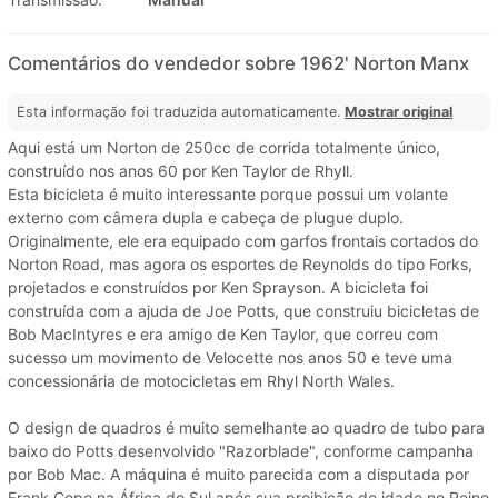
Comentários do vendedor sobre 1962' Norton Manx
Esta informação foi traduzida automaticamente.
Mostrar original
Aqui está um Norton de 250cc de corrida totalmente único,
construído nos anos 60 por Ken Taylor de Rhyll.
Esta bicicleta é muito interessante porque possui um volante
externo com câmera dupla e cabeça de plugue duplo.
Originalmente, ele era equipado com garfos frontais cortados do
Norton Road, mas agora os esportes de Reynolds do tipo Forks,
projetados e construídos por Ken Sprayson. A bicicleta foi
construída com a ajuda de Joe Potts, que construiu bicicletas de
Bob MacIntyres e era amigo de Ken Taylor, que correu com
sucesso um movimento de Velocette nos anos 50 e teve uma
concessionária de motocicletas em Rhyl North Wales.
O design de quadros é muito semelhante ao quadro de tubo para
baixo do Potts desenvolvido "Razorblade", conforme campanha
por Bob Mac. A máquina é muito parecida com a disputada por
Frank Cope na África do Sul após sua proibição de idade no Reino