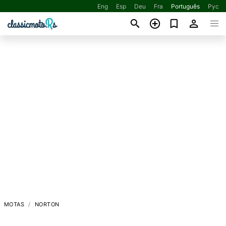
Eng
Esp
Deu
Fra
Português
Рус
MOTAS
NORTON