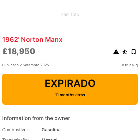
sem foto
1962' Norton Manx
£18,950
Publicado 2 Setembro 2025
ID: 8Sn4Lq
EXPIRADO
11 months atrás
Information from the owner
Combustível:
Gasolina
Transmissão:
Manual