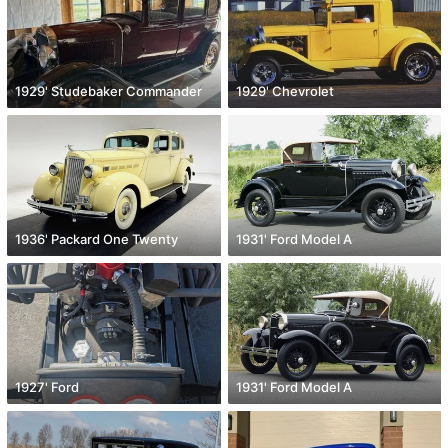
1929' Studebaker Commander
1929' Chevrolet
1936' Packard One Twenty
1931' Ford Model A
1927' Ford
1931' Ford Model A