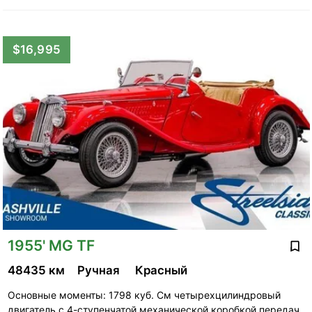
$16,995
1955' MG TF
48435 км
Ручная
Красный
Основные моменты: 1798 куб. См четырехцилиндровый
двигатель с 4-ступенчатой ​​механической коробкой передач