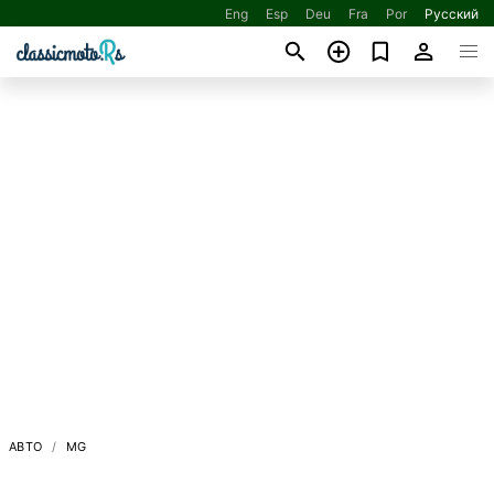
Eng
Esp
Deu
Fra
Por
Русский
АВТО
MG