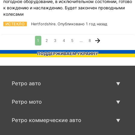
погодное оборудование, в исключительном состоянии, готово
к вождению и наслаждению. Будет закончен проводными
колесами
ИСТЕКЛО
Hertfordshire.
Опубликовано 1 год назад
1
2
3
4
5
…
8
ПОДДЕРЖИВАЕМ УКРАИНУ
Ретро авто
Предложения ретро машин
Ретро мото
Продать ретро машину
Предложения ретро мото
Ретро коммерческие авто
Продать ретро мотоцикл
Ретро коммерческий транспорт