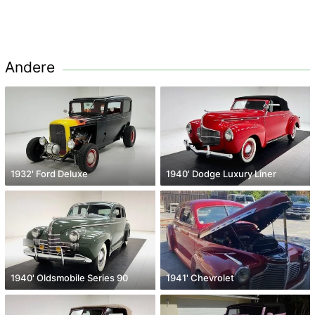
Andere
1932' Ford Deluxe
1940' Dodge Luxury Liner
1940' Oldsmobile Series 90
1941' Chevrolet