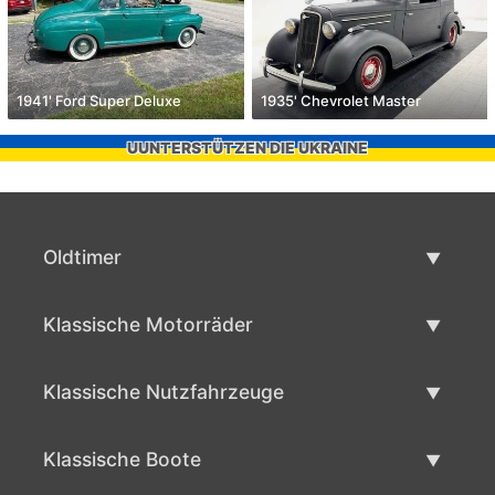
1941' Ford Super Deluxe
1935' Chevrolet Master
UUNTERSTÜTZEN DIE UKRAINE
Oldtimer
Oldtimerliste
Klassische Motorräder
Oldtimer verkaufen
Klassische Motorräder Liste
Klassische Nutzfahrzeuge
Verkaufen klassisches Motorrad
Klassische Werbeliste
Klassische Boote
Klassische Werbung verlaufen