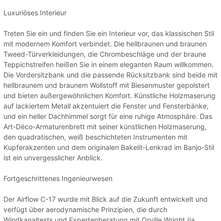
Luxuriöses Interieur
Treten Sie ein und finden Sie ein Interieur vor, das klassischen Stil
mit modernem Komfort verbindet. Die hellbraunen und braunen
Tweed-Türverkleidungen, die Chrombeschläge und der braune
Teppichstreifen heißen Sie in einem eleganten Raum willkommen.
Die Vordersitzbank und die passende Rücksitzbank sind beide mit
hellbraunem und braunem Wollstoff mit Biesenmuster gepolstert
und bieten außergewöhnlichen Komfort. Künstliche Holzmaserung
auf lackiertem Metall akzentuiert die Fenster und Fensterbänke,
und ein heller Dachhimmel sorgt für eine ruhige Atmosphäre. Das
Art-Déco-Armaturenbrett mit seiner künstlichen Holzmaserung,
den quadratischen, weiß beschichteten Instrumenten mit
Kupferakzenten und dem originalen Bakelit-Lenkrad im Banjo-Stil
ist ein unvergesslicher Anblick.
Fortgeschrittenes Ingenieurwesen
Der Airflow C-17 wurde mit Blick auf die Zukunft entwickelt und
verfügt über aerodynamische Prinzipien, die durch
Windkanaltests und Expertenberatung mit Orville Wright (ja,