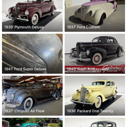
1939' Plymouth Deluxe
1937' Ford Custom
1941' Ford Super Deluxe
1940' Nash Ambassador
1937' Chrysler Air Flow
1936' Packard One Twenty