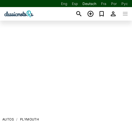
Eng
Esp
Deutsch
Fra
Por
Рус
AUTOS
PLYMOUTH