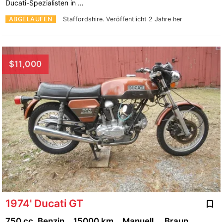
Ducati-Spezialisten in …
ABGELAUFEN
Staffordshire.
Veröffentlicht 2 Jahre her
$11,000
1974' Ducati GT
750 cc, Benzin
15000 km
Manuell
Braun