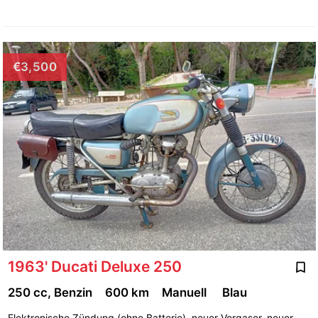
€3,500
1963' Ducati Deluxe 250
250 cc, Benzin
600 km
Manuell
Blau
Elektronische Zündung (ohne Batterie), neuer Vergaser, neuer