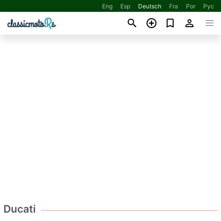
Eng
Esp
Deutsch
Fra
Por
Рус
Ducati