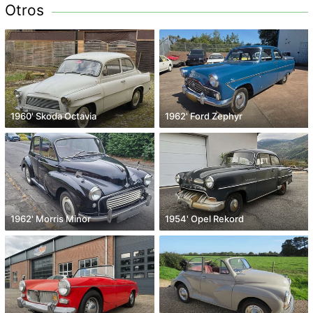
Otros
1960' Skoda Octavia
1962' Ford Zephyr
1962' Morris Minor
1954' Opel Rekord