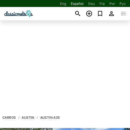
Eng
Español
Deu
Fra
Por
Рус
CARROS
AUSTIN
AUSTIN A35