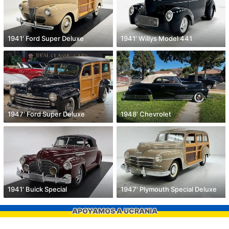
1941' Ford Super Deluxe
1941' Willys Model 441
1947' Ford Super Deluxe
1948' Chevrolet
1941' Buick Special
1947' Plymouth Special Deluxe
APOYAMOS A UCRANIA