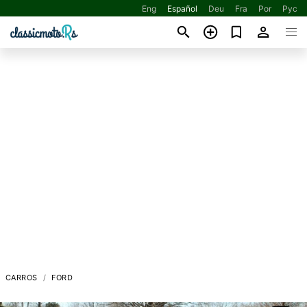
Eng
Español
Deu
Fra
Por
Рус
CARROS
FORD