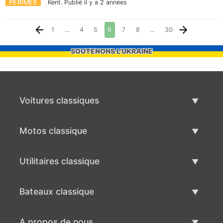
PÉRIMÉE
Kent.
Publié il y a 2 années
1
…
4
5
6
7
8
…
30
SOUTENONS L'UKRAINE
Voitures classiques
Liste des voitures classiques
Motos classique
Vendre voiture classique
Liste des motos classiques
Utilitaires classique
Vendre moto classique
Liste des utilitaires classique
Bateaux classique
Vendre des véhicule utilitaire
Liste des bateaux classiques
A propos de nous