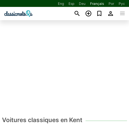
Eng
Esp
Deu
Français
Por
Рус
Voitures classiques en Kent