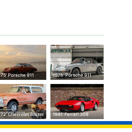
975' Porsche 911
1976' Porsche 911
72' Chevrolet Blazer
1981' Ferrari 308