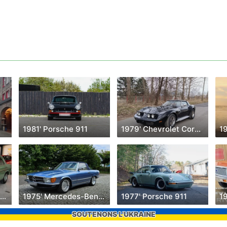
1981' Porsche 911
1979' Chevrolet Corvette
1
1973' Mercedes-Benz Inny
1975' Mercedes-Benz Sl
1977' Porsche 911
19
SOUTENONS L'UKRAINE