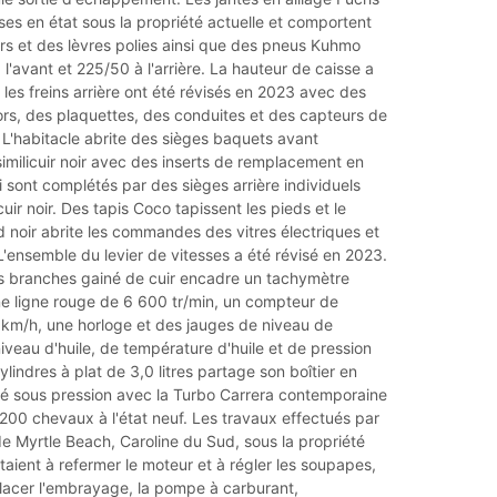
ses en état sous la propriété actuelle et comportent
rs et des lèvres polies ainsi que des pneus Kuhmo
l'avant et 225/50 à l'arrière. La hauteur de caisse a
 les freins arrière ont été révisés en 2023 avec des
tors, des plaquettes, des conduites et des capteurs de
L'habitacle abrite des sièges baquets avant
imilicuir noir avec des inserts de remplacement en
ui sont complétés par des sièges arrière individuels
cuir noir. Des tapis Coco tapissent les pieds et le
 noir abrite les commandes des vitres électriques et
'ensemble du levier de vitesses a été révisé en 2023.
is branches gainé de cuir encadre un tachymètre
ne ligne rouge de 6 600 tr/min, un compteur de
 km/h, une horloge et des jauges de niveau de
iveau d'huile, de température d'huile et de pression
cylindres à plat de 3,0 litres partage son boîtier en
é sous pression avec la Turbo Carrera contemporaine
200 chevaux à l'état neuf. Les travaux effectués par
e Myrtle Beach, Caroline du Sud, sous la propriété
staient à refermer le moteur et à régler les soupapes,
placer l'embrayage, la pompe à carburant,