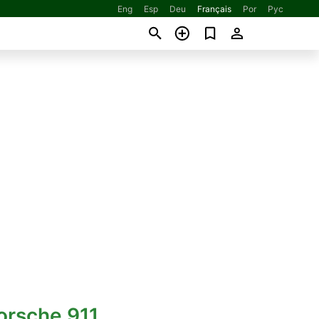
Eng
Esp
Deu
Français
Por
Рус
orsche 911