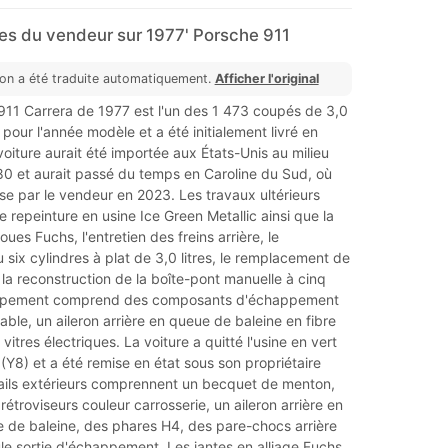
s du vendeur sur 1977' Porsche 911
ion a été traduite automatiquement.
Afficher l'original
911 Carrera de 1977 est l'un des 1 473 coupés de 3,0
s pour l'année modèle et a été initialement livré en
oiture aurait été importée aux États-Unis au milieu
0 et aurait passé du temps en Caroline du Sud, où
ise par le vendeur en 2023. Les travaux ultérieurs
e repeinture en usine Ice Green Metallic ainsi que la
roues Fuchs, l'entretien des freins arrière, le
 six cylindres à plat de 3,0 litres, le remplacement de
la reconstruction de la boîte-pont manuelle à cinq
quipement comprend des composants d'échappement
able, un aileron arrière en queue de baleine en fibre
vitres électriques. La voiture a quitté l'usine en vert
 (Y8) et a été remise en état sous son propriétaire
tails extérieurs comprennent un becquet de menton,
étroviseurs couleur carrosserie, un aileron arrière en
 de baleine, des phares H4, des pare-chocs arrière
le sortie d'échappement. Les jantes en alliage Fuchs