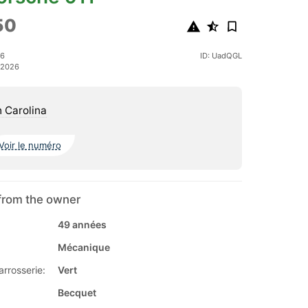
50
26
ID: UadQGL
t 2026
 Carolina
Voir le numéro
from the owner
49 années
Mécanique
arrosserie:
Vert
Becquet