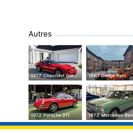
Autres
1977' Chevrolet Corvette
1980' Dodge Ram
1972' Porsche 911