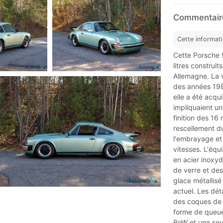
Commentaire
Cette informat
Cette Porsche 
litres construit
Allemagne. La v
des années 198
elle a été acqu
impliquaient un
finition des 16 
rescellement du
l'embrayage et 
vitesses. L'é
en acier inoxyd
de verre et des 
glace métallisé
actuel. Les dé
des coques de r
forme de queue
RoW et une seu