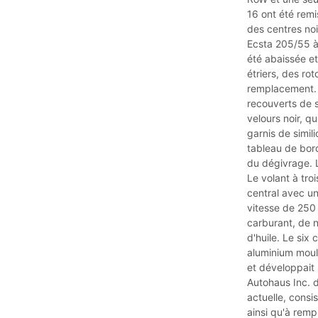
16 ont été remi
des centres noi
Ecsta 205/55 à 
été abaissée et
étriers, des ro
remplacement. 
recouverts de s
velours noir, q
garnis de simili
tableau de bord
du dégivrage. L
Le volant à tro
central avec u
vitesse de 250
carburant, de n
d'huile. Le six 
aluminium moul
et développait 
Autohaus Inc. d
actuelle, consi
ainsi qu'à rem