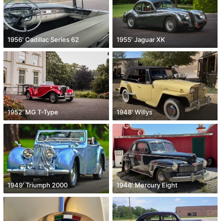
1956' Cadillac Series 62
1955' Jaguar XK
1952' MG T-Type
1948' Willys
1949' Triumph 2000
1946' Mercury Eight