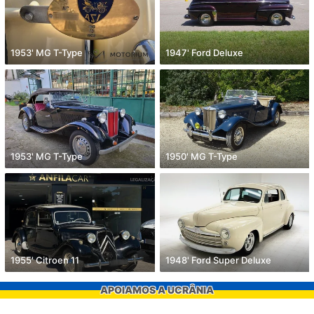
1953' MG T-Type
1947' Ford Deluxe
1953' MG T-Type
1950' MG T-Type
1955' Citroen 11
1948' Ford Super Deluxe
APOIAMOS A UCRÂNIA