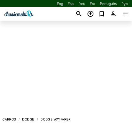
Eng
Esp
Deu
Fra
Português
Рус
CARROS
DODGE
DODGE WAYFARER