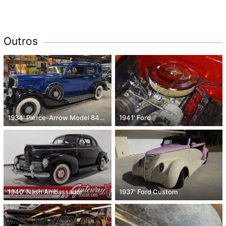
Outros
1934' Pierce-Arrow Model 840A
1941' Ford
1940' Nash Ambassador
1937' Ford Custom