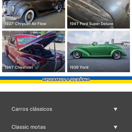
1937' Chrysler Air Flow
1941' Ford Super Deluxe
1941' Chevrolet
1939' Ford
APOIAMOS A UCRÂNIA
Carros clássicos
Lista de carros clássicos
Classic motas