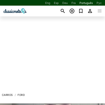
Eng
Esp
Deu
Fra
Português
Рус
CARROS
FORD