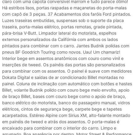
claro com uma capota conversível marrom e tudo parece ótimo!
Há estribos lisos, portas raspadas e maçanetas do porta-malas
com capô de 3 peças. 37 Acabamentos dos faróis Ford pintados.
Luzes traseiras embutidas, suspensas sob o suporte da placa
traseira, porta-malas elétrico, portas remotas, grade pintada,
pára-brisa V-Butt. Limpador lateral do motorista, espelhos
externos personalizados da Califórnia com ambos os lados
pintados para combinar com o carro. Jantes Budnik polidas com
pneus BF Goodrich Touring como novos. Uau! Um chamariz!
Interior bege em assentos anatômicos com couro como vinil e
inserções de tweed. Os painéis das portas são personalizados
para combinar com os assentos. O painel é suave com medidores
Dokata Digital e saídas de ar condicionado Billet montadas no
painel. Coluna de inclinação com automático com botões e hastes
Billet, volante Budnik polido com couro bege meio envolto, apoio
de braço Billet, bases com couro bege como o apoio de braço,
banco elétrico do motorista, banco do passageiro manual, vidros
elétricos, cintos de segurança bege, carpete bege e tapetes
acarpetados. Estéreo Alpine com Sirius XM, alto-falante montado
em painéis de tweed e atrás dos assentos. O porta-malas é
encaixado para combinar com o interior do carro. Limpo e
arrumado. Boa aparência por dentro. Motor Street & Performance