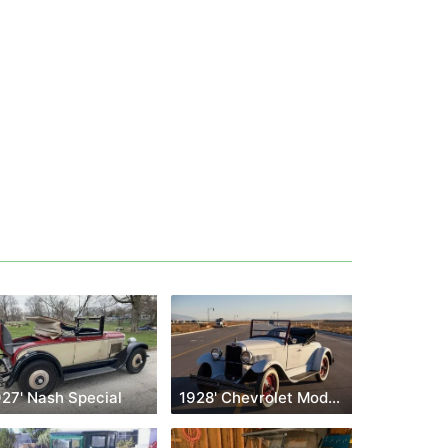
927' Nash Special
1928' Chevrolet Model AB