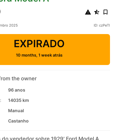
0
embro 2025
ID: czPeTl
EXPIRADO
10 months, 1 week atrás
from the owner
96 anos
:
14035 km
Manual
Castanho
 do vendedor sobre 1929' Ford Model A