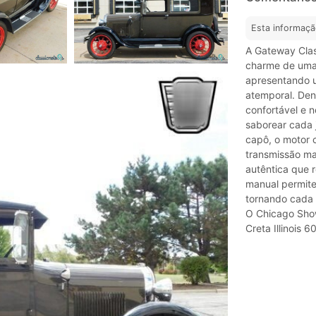
Esta informaçã
A Gateway Clas
charme de uma
apresentando u
atemporal. Den
confortável e n
saborear cada 
capô, o motor 
transmissão ma
autêntica que 
manual permite
tornando cada 
O Chicago Sho
Creta Illinois 6