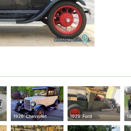
1926' Chevrolet
1929' Ford
1