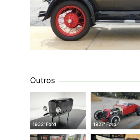
Outros
1932' Ford
1927' Ford