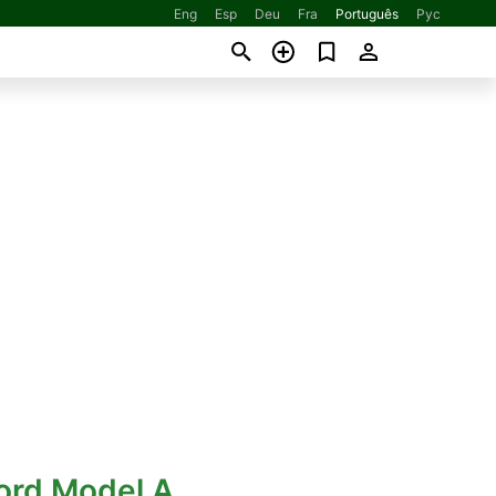
Eng
Esp
Deu
Fra
Português
Рус
ord Model A