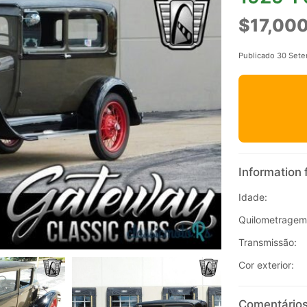
$17,00
Publicado 30 Set
Information 
Idade:
Quilometragem
Transmissão:
Cor exterior:
Comentários