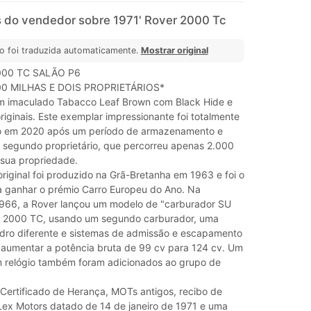
 do vendedor sobre 1971' Rover 2000 Tc
o foi traduzida automaticamente.
Mostrar original
000 TC SALÃO P6
00 MILHAS E DOIS PROPRIETÁRIOS*
 imaculado Tabacco Leaf Brown com Black Hide e
riginais. Este exemplar impressionante foi totalmente
o em 2020 após um período de armazenamento e
 segundo proprietário, que percorreu apenas 2.000
 sua propriedade.
riginal foi produzido na Grã-Bretanha em 1963 e foi o
 a ganhar o prémio Carro Europeu do Ano. Na
966, a Rover lançou um modelo de "carburador SU
r 2000 TC, usando um segundo carburador, uma
ndro diferente e sistemas de admissão e escapamento
ra aumentar a potência bruta de 99 cv para 124 cv. Um
 relógio também foram adicionados ao grupo de
Certificado de Herança, MOTs antigos, recibo de
Lex Motors datado de 14 de janeiro de 1971 e uma