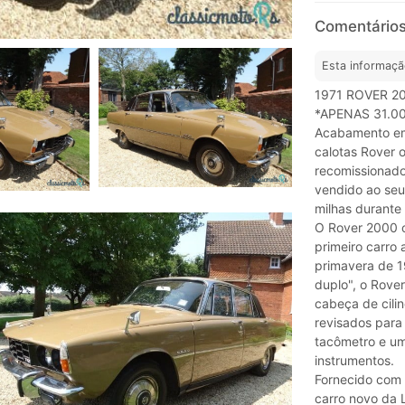
Comentários
Esta informaçã
1971 ROVER 2
*APENAS 31.0
Acabamento em
calotas Rover o
recomissionad
vendido ao seu
milhas durante
O Rover 2000 o
primeiro carro
primavera de 1
duplo", o Rove
cabeça de cili
revisados ​​pa
tacômetro e um
instrumentos.
Fornecido com 
carro novo da 