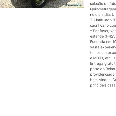
seleção de fatu
Quilometragem 
no dia a dia. U
TC intitulado 
sacrificar o co
* Por favor, 
estande 3-425 
Fundada em 197
vasta experiên
temos um excel
e MOTs, etc., s
Entrega gratuit
porto do Reino 
providenciado.
bem-vindas. Cor
principais casa