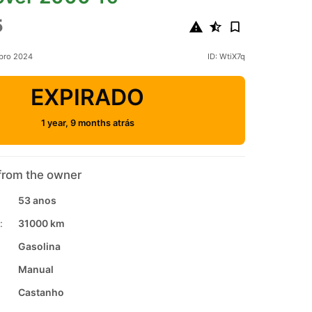
5
bro 2024
ID: WtiX7q
EXPIRADO
1 year, 9 months atrás
from the owner
53 anos
:
31000 km
Gasolina
Manual
Castanho