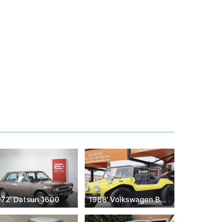
972' Datsun 1600
1968' Volkswagen Buggy