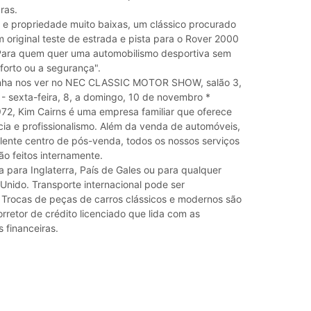
ras.
e propriedade muito baixas, um clássico procurado
m original teste de estrada e pista para o Rover 2000
"Para quem quer uma automobilismo desportiva sem
nforto ou a segurança".
venha nos ver no NEC CLASSIC MOTOR SHOW, salão 3,
- sexta-feira, 8, a domingo, 10 de novembro *
2, Kim Cairns é uma empresa familiar que oferece
cia e profissionalismo. Além da venda de automóveis,
ente centro de pós-venda, todos os nossos serviços
ão feitos internamente.
a para Inglaterra, País de Gales ou para qualquer
Unido. Transporte internacional pode ser
 Trocas de peças de carros clássicos e modernos são
retor de crédito licenciado que lida com as
s financeiras.