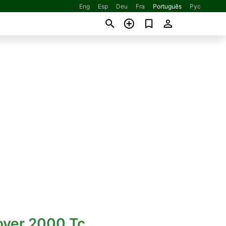
Eng
Esp
Deu
Fra
Português
Рус
over 2000 Tc