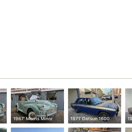
1967' Morris Minor
1971' Datsun 1600
1