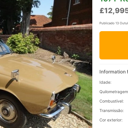
£12,99
Publicado 13 Outu
Information 
Idade:
Quilometragem
Combustível:
Transmissão:
Cor exterior: