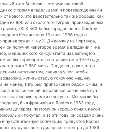
ельный тигр Sunbeam - это именно такой
Однако с тремя владельцами и подтвержденными
ях от нового, это действительно так же хорошо, как
Один из 800 или около того тигров, произведенных
 рынка, «KLK 563d» был продан через Godfrey
Западного Кенсингтона 13 июня 1966 года и
 принадлежал г -ну Х. Джекману из Нортвуда,
ем он получил некоторое время в владении г -на
са, медицинского консультанта из Leamington
ем он был приобретен поставщиком в 1979 году,
ывал только 7 650 миль. Продавец даже тогда
денным энтузиастом, сначала ушел, чтобы
 возможно, купить старую гоночную машину
ем не менее, тигр был припаркован рядом с ним, и
зила, как сильно ей понравился солнечный луч
ло к заключению сделки о покупке. Мы могли бы
 продавец был франчайзи в Rootes в 1963 году,
авным дилером, поэтому он хорошо понял, какой
мобиль он покупал, и за эти годы он создал очень
 и чувствительную коллекцию продуктов Rootes.
вался у руля своего дилерского центра до 1989