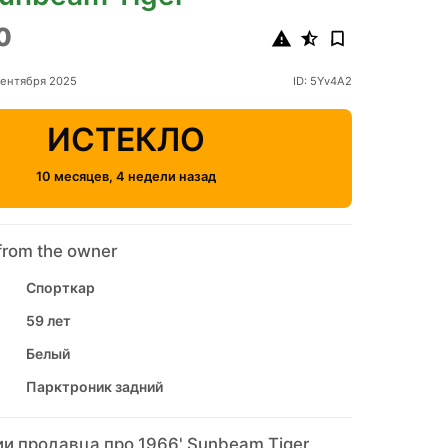
0
сентября 2025
ID: 5Yv4A2
ИСТЕКЛО
10 месяцев, 4 недели назад
from the owner
Спорткар
59 лет
Белый
Парктроник задний
и продавца про 1966' Sunbeam Tiger