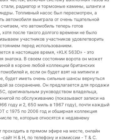
стали, радиатор и тормозные камины, шланги и
индры. Топливный насос был пересмотрен, а
ть автомобиля выиграла от очень тщательной
считаем, что автомобиль теперь готов
 хотя после такого долгого времени не было
изываем участников участников удовлетворить
остоянием перед использованием.
яется в настоящее время, «KLK 563D» - это
я знатока. В своем состоянии ворота он может
иной в короне любой коллекции британских
томобилей и, если он будет взят на митинги и
е, будет иметь очень сильные шансы вернуться
дой за сохранение. Он предлагается для продажи
5C, оригинальным руководством владельца,
книгой по обслуживанию (показывают записи на
966 году и 2, 650 миль в 1967 году), почти каждый
T с 1975 по 2006 год и обширная коллекция
 числе те, которые относятся к недавнему
т проходить в прямом эфире на месте, онлайн
-сайт H & H, по телефону и комиссии - T & C.