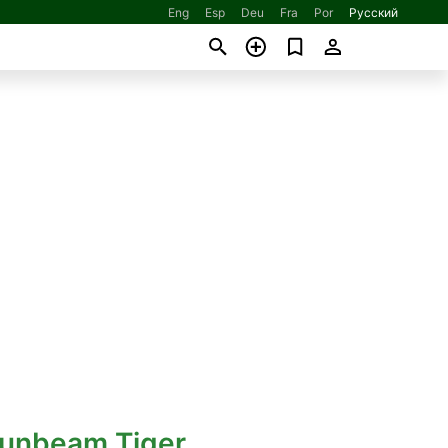
Eng
Esp
Deu
Fra
Por
Русский
Sunbeam Tiger