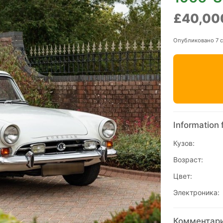
£40,00
Опубликовано 7 
Information 
Кузов:
Возраст:
Цвет:
Электроника:
Комментари