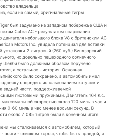
водство владельца
 из, если не самый, оригинальные тигры
Tiger был задумано на западном побережье США и
пехом Cobra AC - результатом спаривания
 двигателя небольшого блока V8 с британским AC
erican Motors Inc. увидела потенциал для вставки
й установки-2-литровый (260 куб.) Виндзорский
ильного, но довольно пешеходного солнечного
лу Шелби было должным образом поручено
тотип, а остальное - история. Основная
ьпийского было сохранено, а автомобиль имел
подвеску спереди с использованием катушек и
на задней части, поддерживаемой
скими листовыми пружинами. Двигатель 164 л.с.
 максимальной скоростью около 120 миль в час и
ия 0-60 миль в час менее восьми секунд. В
ти около 7, 085 тигров были в конечном итоге
мени мы сталкиваемся с автомобилем, который
 - почти - слишком хорош, чтобы быть правдой, и