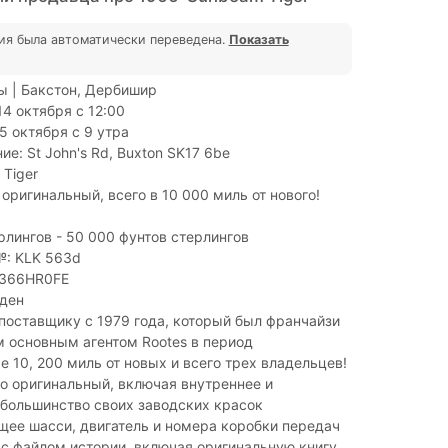
ия была автоматически переведена.
Показать
ы | Бакстон, Дербишир
14 октября с 12:00
5 октября с 9 утра
е: St John's Rd, Buxton SK17 6be
Tiger
оригинальный, всего в 10 000 миль от нового!
рлингов - 50 000 фунтов стерлингов
№: KLK 563d
7366HR0FE
ден
оставщику с 1979 года, который был франчайзи
ем основным агентом Rootes в период
 10, 200 миль от новых и всего трех владельцев!
о оригинальный, включая внутреннее и
большинство своих заводских красок
ее шасси, двигатель и номера коробки передач
с файлом истории, включая оригинальную книгу