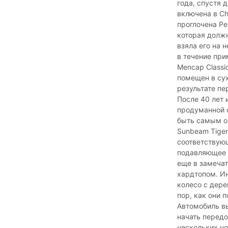
года, спустя 
включена в Chr
проглочена Pe
которая должн
взяла его на 
в течение при
Mencap Classi
помещен в сух
результате пе
После 40 лет 
продуманной 
быть самым о
Sunbeam Tiger
соответствующ
подавляющее б
еще в замечат
хардтопом. И
колесо с дере
пор, как они п
Автомобиль вы
начать передо
нескольких но