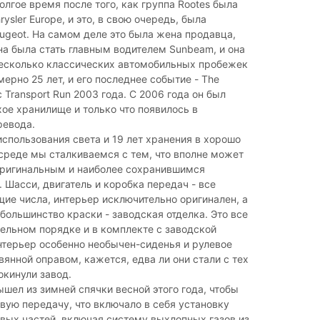
долгое время после того, как группа Rootes была
ysler Europe, и это, в свою очередь, была
ugeot. На самом деле это была жена продавца,
а была стать главным водителем Sunbeam, и она
несколько классических автомобильных пробежек
мерно 25 лет, и его последнее событие - The
c Transport Run 2003 года. С 2006 года он был
ое хранилище и только что появилось в
ревода.
использования света и 19 лет хранения в хорошо
среде мы сталкиваемся с тем, что вполне может
ригинальным и наиболее сохранившимся
. Шасси, двигатель и коробка передач - все
ие числа, интерьер исключительно оригинален, а
ольшинство краски - заводская отделка. Это все
ельном порядке и в комплекте с заводской
нтерьер особенно необычен-сиденья и рулевое
вянной оправом, кажется, едва ли они стали с тех
окинули завод.
шел из зимней спячки весной этого года, чтобы
вую передачу, что включало в себя установку
вых частей, включая систему выхлопных газов из