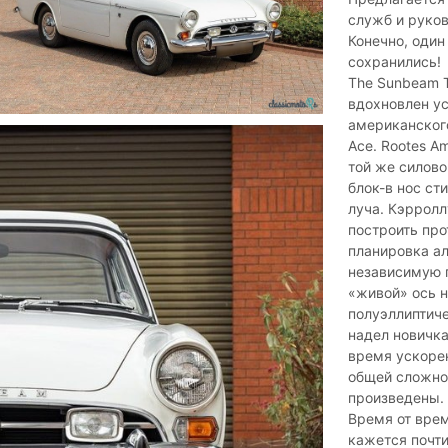
служб и руко
Конечно, один
сохранились!
The Sunbeam 
вдохновлен ус
американского
Ace. Rootes Am
той же силово
блок-в нос ст
луча. Кэррол
построить про
планировка ал
независимую 
«живой» ось 
полуэллиптиче
надел новичка
время ускорен
общей сложнос
произведены.
Время от вре
кажется почти