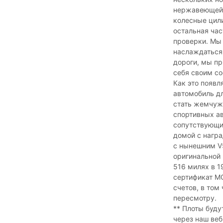
нержавеющей 
колесные цил
остальная час
проверки. Мы 
наслаждаться,
дороги, мы пр
себя своим с
Как это появл
автомобиль дл
стать жемчуж
спортивных ав
сопутствующи
домой с награ
с нынешним V
оригинальной 
516 милях в 1
сертификат MO
счетов, в том
пересмотру.
** Плоты буду
через наш веб 