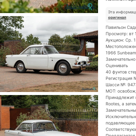
Эта информац
оригинал
Павильон Сад
Просмотр: вт 
Аукцион: Ср. 1
Местоположени
1966 Sunbeam 
Замечательно 
Оценивать
40 фунтов сте
Регистрация 
Шасси №: 94
MOT: освобож
Принадлежит п
Rootes, а зат
Замечательные
Исключительн
подавляющее 
Соответствующ
Предлагается 