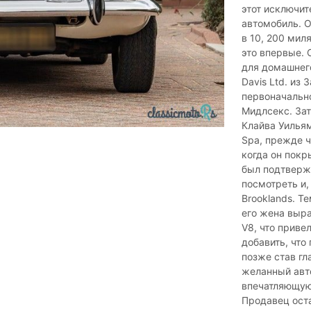
этот исключит
автомобиль. 
в 10, 200 мил
это впервые. 
для домашнего
Davis Ltd. из 
первоначально
Мидлсекс. Зат
Клайва Уильям
Spa, прежде ч
когда он покр
был подтверж
посмотреть и,
Brooklands. Т
его жена выра
V8, что приве
добавить, что
позже став гл
желанный авто
впечатляющую
Продавец оста