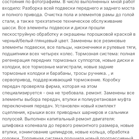
состояния по фотографиям. В число выполненных мной работ
входило: Разборка всей подвески переднего и заднего моста
и полного привода. Очистка пола и элементов рамы до голой
стали, а также трехэтапное техническое обслуживание
шасси. Все элементы подвески и диски прошли
пескоструйную обработку и окрашены порошковой краской в ​​
черный/белый глянцевый цвет. Заменены все резиновые
элементы подвески, все пальцы, наконечники и рулевые тяги,
подшипники всех четырех колес. Тормозная система: полная
регенерация передних тормозных суппортов, новые диски и
колодки, все тормозные магистрали, новые задние
тормозные колодки и барабаны, тросы ручника. , и
сервопривод, поддерживающий торможение. Коробку
передач проверяла фирма, которая на этом
специализируется - она ​​не требовала. ремонт. Заменены все
элементы выбора передач, втулки и полиуретановая муфта
переключения передач. Установлен новый комплект
сцепления, крышки всех приводных шарниров и сальники
полуосей. Выполнен капитальный ремонт двигателя:
шлифовка коленвала до первого ремонтного размера, новые
втулки, хонингование цилиндров, новые кольца, обработка
головки. Топливная система получила новый прогрессивный