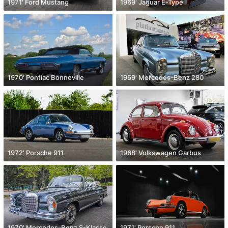
1971' Ford Mustang
1969' Jaguar E-Type
1970' Pontiac Bonneville
1969' Mercedes-Benz 280
1972' Porsche 911
1968' Volkswagen Garbus
1970' Mercedes-Benz S-Klasse
1971' Porsche 911