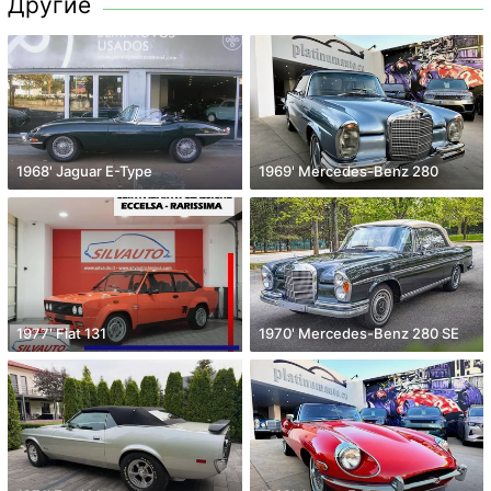
Другие
1968' Jaguar E-Type
1969' Mercedes-Benz 280
1977' Fiat 131
1970' Mercedes-Benz 280 SE