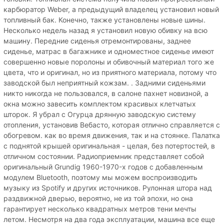
карбюратор Weber, а предыдущий владелец установил новый
топливный бак. Конечно, также установлены новые шины.
Несколько недель назад я установил новую обивку на всю
машину. Передние сиденья отремонтированы, заднее
сиденье, матрас в багажнике и одноместное сиденье имеют
совершенно новые поролоны и обивочный материал того же
цвета, что и оригинал, но из приятного материала, потому что
заводской был неприятный кожзам. . Задними сиденьями
никто никогда не пользовался, в салоне пахнет новизной, а
окна можно завесить комплектом красивых клетчатых
шторок. Я убрал с Огурца дрянную заводскую систему
отопления, установив Вебасто, которая отлично справляется с
обогревом. как во время движения, так и на стоянке. Палатка
с поднятой крышей оригинальная - целая, без потертостей, в
отличном состоянии. Радиоприемник представляет собой
оригинальный Grundig 1960-1970-х годов с добавленным
модулем Bluetooth, поэтому мы можем воспроизводить
музыку из Spotify и других источников. Рулонная штора над
раздвижной дверью, вероятно, не из той эпохи, но она
гарантирует несколько квадратных метров тени мечты
летом. Несмотря на два года эксплуатации, машина все еще