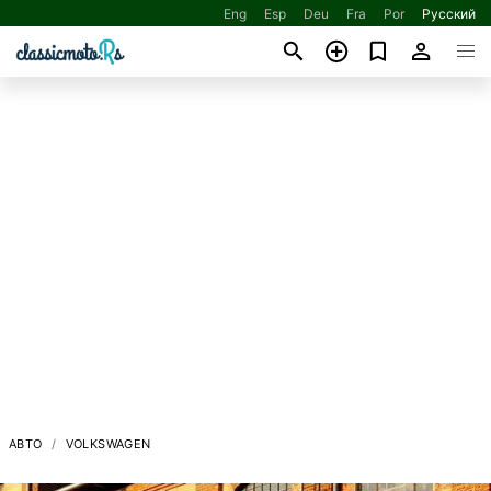
Eng
Esp
Deu
Fra
Por
Русский
АВТО
VOLKSWAGEN