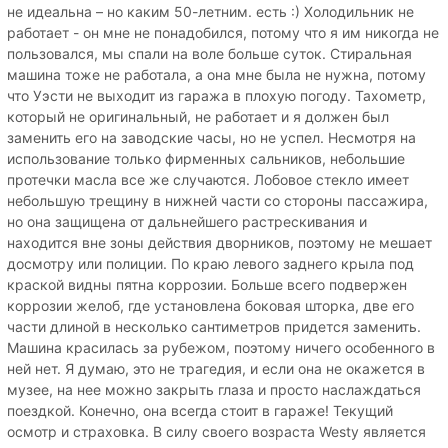
не идеальна – но каким 50-летним. есть :) Холодильник не
работает - он мне не понадобился, потому что я им никогда не
пользовался, мы спали на воле больше суток. Стиральная
машина тоже не работала, а она мне была не нужна, потому
что Уэсти не выходит из гаража в плохую погоду. Тахометр,
который не оригинальный, не работает и я должен был
заменить его на заводские часы, но не успел. Несмотря на
использование только фирменных сальников, небольшие
протечки масла все же случаются. Лобовое стекло имеет
небольшую трещину в нижней части со стороны пассажира,
но она защищена от дальнейшего растрескивания и
находится вне зоны действия дворников, поэтому не мешает
досмотру или полиции. По краю левого заднего крыла под
краской видны пятна коррозии. Больше всего подвержен
коррозии желоб, где установлена ​​боковая шторка, две его
части длиной в несколько сантиметров придется заменить.
Машина красилась за рубежом, поэтому ничего особенного в
ней нет. Я думаю, это не трагедия, и если она не окажется в
музее, на нее можно закрыть глаза и просто наслаждаться
поездкой. Конечно, она всегда стоит в гараже! Текущий
осмотр и страховка. В силу своего возраста Westy является