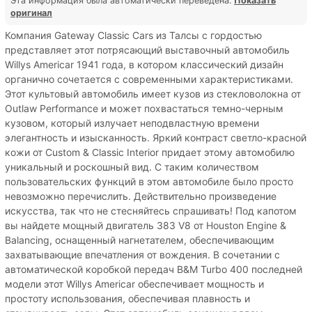
Эта информация была автоматически переведена.
Показать
оригинал
Компания Gateway Classic Cars из Талсы с гордостью
представляет этот потрясающий выставочный автомобиль
Willys Americar 1941 года, в котором классический дизайн
органично сочетается с современными характеристиками.
Этот культовый автомобиль имеет кузов из стекловолокна от
Outlaw Performance и может похвастаться темно-черным
кузовом, который излучает неподвластную времени
элегантность и изысканность. Яркий контраст светло-красной
кожи от Custom & Classic Interior придает этому автомобилю
уникальный и роскошный вид. С таким количеством
пользовательских функций в этом автомобиле было просто
невозможно перечислить. Действительно произведение
искусства, так что не стесняйтесь спрашивать! Под капотом
вы найдете мощный двигатель 383 V8 от Houston Engine &
Balancing, оснащенный нагнетателем, обеспечивающим
захватывающие впечатления от вождения. В сочетании с
автоматической коробкой передач B&M Turbo 400 последней
модели этот Willys Americar обеспечивает мощность и
простоту использования, обеспечивая плавность и