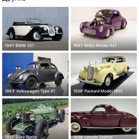
1941' BMW 327
1941' Willys Model 441
1943' Volkswagen Type 87
1938' Packard Model 1607
1937' Riley Sprite
1938' Lincoln Zephyr