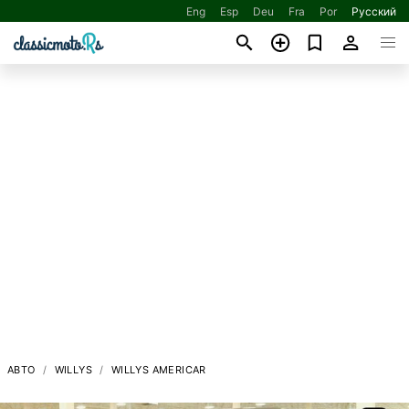
Eng
Esp
Deu
Fra
Por
Русский
АВТО
WILLYS
WILLYS AMERICAR