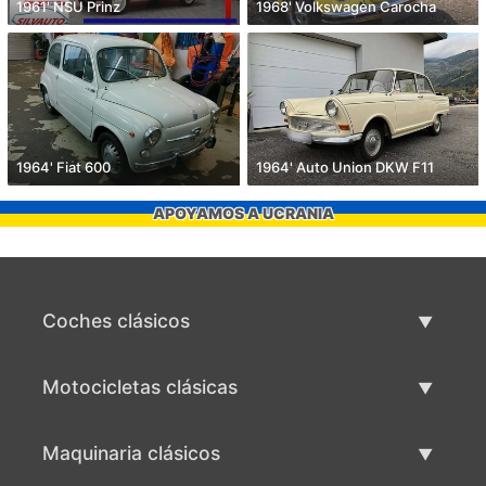
1961' NSU Prinz
1968' Volkswagen Carocha
1964' Fiat 600
1964' Auto Union DKW F11
APOYAMOS A UCRANIA
Coches clásicos
Lista de autos clásicos
Motocicletas clásicas
Vender coche clásico
Lista de motocicletas clásicas
Maquinaria clásicos