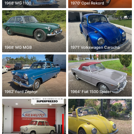
1968' MG 1100
1970' Opel Rekord
1968' MG MGB
1971' Volkswagen Carocha
1962' Ford Zephyr
1964' Fiat 1500 Spider