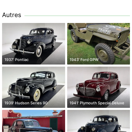
Autres
1937' Pontiac
1943' Ford GPW
1939' Hudson Series 90
1941' Plymouth Special Deluxe