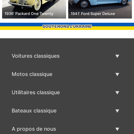
1936' Packard One Twenty
1941' Ford Super Deluxe
SOUTENONS L'UKRAINE
Voitures classiques
Liste des voitures classiques
Motos classique
Vendre voiture classique
Liste des motos classiques
Utilitaires classique
Vendre moto classique
Liste des utilitaires classique
Bateaux classique
Vendre des véhicule utilitaire
Liste des bateaux classiques
A propos de nous