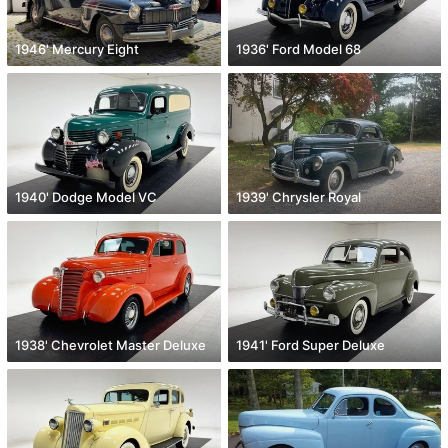
1946' Mercury Eight
1936' Ford Model 68
1940' Dodge Model VC
1939' Chrysler Royal
1938' Chevrolet Master Deluxe
1941' Ford Super Deluxe