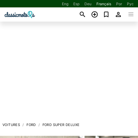
Eng
Esp
Deu
Français
Por
Рус
VOITURES
FORD
FORD SUPER DELUXE