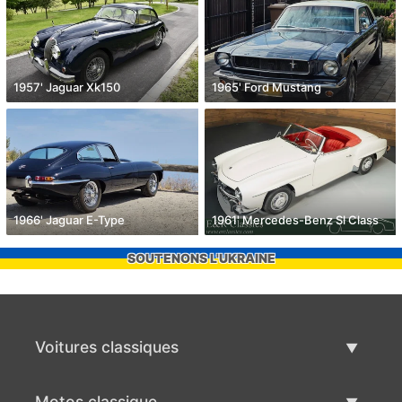
1957' Jaguar Xk150
1965' Ford Mustang
1966' Jaguar E-Type
1961' Mercedes-Benz Sl Class
SOUTENONS L'UKRAINE
Voitures classiques
Liste des voitures classiques
Motos classique