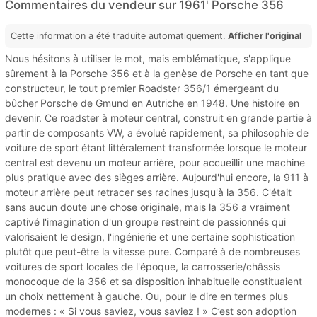
Commentaires du vendeur sur 1961' Porsche 356
Cette information a été traduite automatiquement.
Afficher l'original
Nous hésitons à utiliser le mot, mais emblématique, s'applique
sûrement à la Porsche 356 et à la genèse de Porsche en tant que
constructeur, le tout premier Roadster 356/1 émergeant du
bûcher Porsche de Gmund en Autriche en 1948. Une histoire en
devenir. Ce roadster à moteur central, construit en grande partie à
partir de composants VW, a évolué rapidement, sa philosophie de
voiture de sport étant littéralement transformée lorsque le moteur
central est devenu un moteur arrière, pour accueillir une machine
plus pratique avec des sièges arrière. Aujourd'hui encore, la 911 à
moteur arrière peut retracer ses racines jusqu'à la 356. C'était
sans aucun doute une chose originale, mais la 356 a vraiment
captivé l'imagination d'un groupe restreint de passionnés qui
valorisaient le design, l'ingénierie et une certaine sophistication
plutôt que peut-être la vitesse pure. Comparé à de nombreuses
voitures de sport locales de l'époque, la carrosserie/châssis
monocoque de la 356 et sa disposition inhabituelle constituaient
un choix nettement à gauche. Ou, pour le dire en termes plus
modernes : « Si vous saviez, vous saviez ! » C’est son adoption