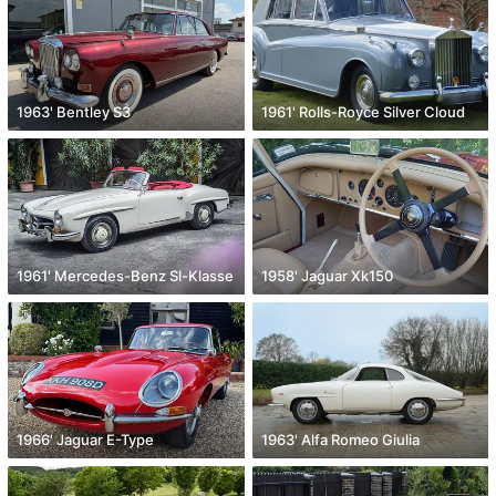
1963' Bentley S3
1961' Rolls-Royce Silver Cloud
1961' Mercedes-Benz Sl-Klasse
1958' Jaguar Xk150
1966' Jaguar E-Type
1963' Alfa Romeo Giulia