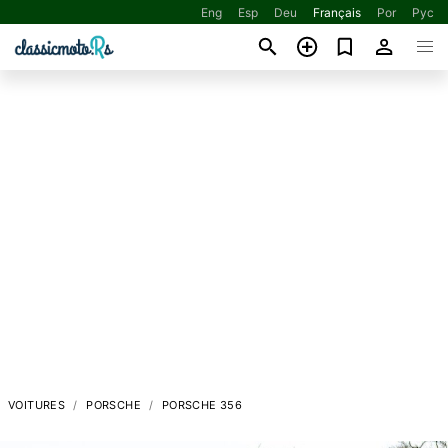
Eng
Esp
Deu
Français
Por
Рус
VOITURES
PORSCHE
PORSCHE 356