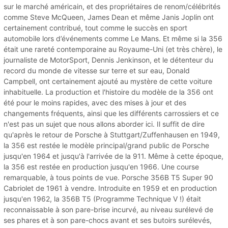
sur le marché américain, et des propriétaires de renom/célébrités
comme Steve McQueen, James Dean et même Janis Joplin ont
certainement contribué, tout comme le succès en sport
automobile lors d’événements comme Le Mans. Et même si la 356
était une rareté contemporaine au Royaume-Uni (et très chère), le
journaliste de MotorSport, Dennis Jenkinson, et le détenteur du
record du monde de vitesse sur terre et sur eau, Donald
Campbell, ont certainement ajouté au mystère de cette voiture
inhabituelle. La production et l'histoire du modèle de la 356 ont
été pour le moins rapides, avec des mises à jour et des
changements fréquents, ainsi que les différents carrossiers et ce
n'est pas un sujet que nous allons aborder ici. Il suffit de dire
qu'après le retour de Porsche à Stuttgart/Zuffenhausen en 1949,
la 356 est restée le modèle principal/grand public de Porsche
jusqu'en 1964 et jusqu'à l'arrivée de la 911. Même à cette époque,
la 356 est restée en production jusqu'en 1966. Une course
remarquable, à tous points de vue. Porsche 356B T5 Super 90
Cabriolet de 1961 à vendre. Introduite en 1959 et en production
jusqu'en 1962, la 356B T5 (Programme Technique V !) était
reconnaissable à son pare-brise incurvé, au niveau surélevé de
ses phares et à son pare-chocs avant et ses butoirs surélevés,