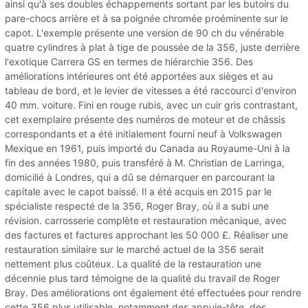
ainsi qu'à ses doubles échappements sortant par les butoirs du
pare-chocs arrière et à sa poignée chromée proéminente sur le
capot. L'exemple présente une version de 90 ch du vénérable
quatre cylindres à plat à tige de poussée de la 356, juste derrière
l'exotique Carrera GS en termes de hiérarchie 356. Des
améliorations intérieures ont été apportées aux sièges et au
tableau de bord, et le levier de vitesses a été raccourci d'environ
40 mm. voiture. Fini en rouge rubis, avec un cuir gris contrastant,
cet exemplaire présente des numéros de moteur et de châssis
correspondants et a été initialement fourni neuf à Volkswagen
Mexique en 1961, puis importé du Canada au Royaume-Uni à la
fin des années 1980, puis transféré à M. Christian de Larringa,
domicilié à Londres, qui a dû se démarquer en parcourant la
capitale avec le capot baissé. Il a été acquis en 2015 par le
spécialiste respecté de la 356, Roger Bray, où il a subi une
révision. carrosserie complète et restauration mécanique, avec
des factures et factures approchant les 50 000 £. Réaliser une
restauration similaire sur le marché actuel de la 356 serait
nettement plus coûteux. La qualité de la restauration une
décennie plus tard témoigne de la qualité du travail de Roger
Bray. Des améliorations ont également été effectuées pour rendre
cette 356 plus utilisable, notamment des appuie-tête, des