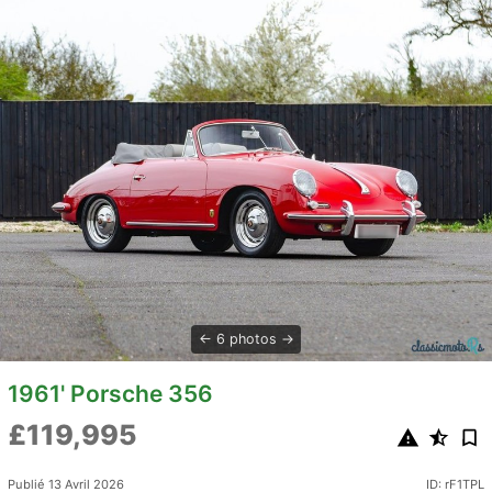
6 photos
1961' Porsche 356
£119,995
Publié 13 Avril 2026
ID: rF1TPL