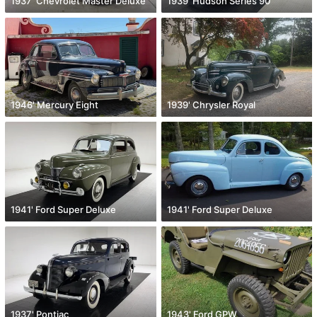
1937' Chevrolet Master Deluxe
1939' Hudson Series 90
1946' Mercury Eight
1939' Chrysler Royal
1941' Ford Super Deluxe
1941' Ford Super Deluxe
1937' Pontiac
1943' Ford GPW