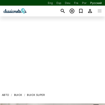
Eng
Esp
Deu
Fra
Por
Русский
АВТО
BUICK
BUICK SUPER