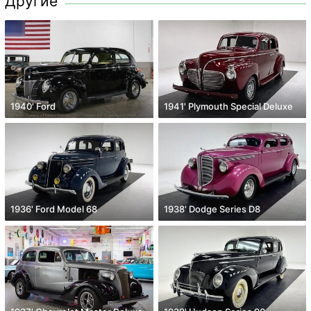
Другие
1940' Ford
1941' Plymouth Special Deluxe
1936' Ford Model 68
1938' Dodge Series D8