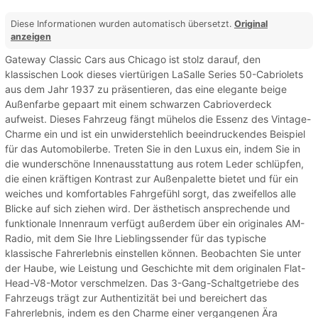
Diese Informationen wurden automatisch übersetzt.
Original
anzeigen
Gateway Classic Cars aus Chicago ist stolz darauf, den
klassischen Look dieses viertürigen LaSalle Series 50-Cabriolets
aus dem Jahr 1937 zu präsentieren, das eine elegante beige
Außenfarbe gepaart mit einem schwarzen Cabrioverdeck
aufweist. Dieses Fahrzeug fängt mühelos die Essenz des Vintage-
Charme ein und ist ein unwiderstehlich beeindruckendes Beispiel
für das Automobilerbe. Treten Sie in den Luxus ein, indem Sie in
die wunderschöne Innenausstattung aus rotem Leder schlüpfen,
die einen kräftigen Kontrast zur Außenpalette bietet und für ein
weiches und komfortables Fahrgefühl sorgt, das zweifellos alle
Blicke auf sich ziehen wird. Der ästhetisch ansprechende und
funktionale Innenraum verfügt außerdem über ein originales AM-
Radio, mit dem Sie Ihre Lieblingssender für das typische
klassische Fahrerlebnis einstellen können. Beobachten Sie unter
der Haube, wie Leistung und Geschichte mit dem originalen Flat-
Head-V8-Motor verschmelzen. Das 3-Gang-Schaltgetriebe des
Fahrzeugs trägt zur Authentizität bei und bereichert das
Fahrerlebnis, indem es den Charme einer vergangenen Ära