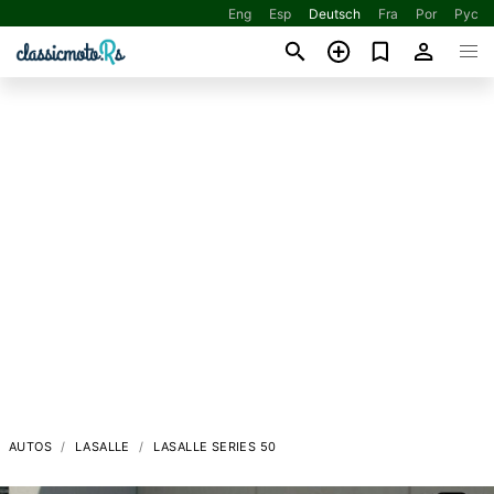
Eng
Esp
Deutsch
Fra
Por
Рус
AUTOS
LASALLE
LASALLE SERIES 50