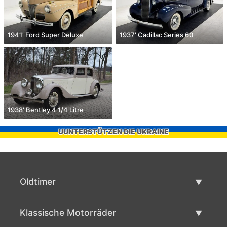
1941' Ford Super Deluxe
1937' Cadillac Series 60
1938' Bentley 4 1/4 Litre
UUNTERSTÜTZEN DIE UKRAINE
Oldtimer
Oldtimerliste
Klassische Motorräder