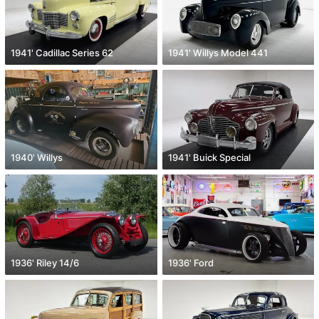
1941' Cadillac Series 62
1941' Willys Model 441
1940' Willys
1941' Buick Special
1936' Riley 14/6
1936' Ford