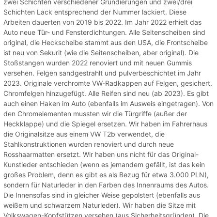
zwei Schichten verschiedener Grundierungen und zwei/drei
Schichten Lack entsprechend der Nummer lackiert. Diese
Arbeiten dauerten von 2019 bis 2022. Im Jahr 2022 erhielt das
Auto neue Tür- und Fensterdichtungen. Alle Seitenscheiben sind
original, die Heckscheibe stammt aus den USA, die Frontscheibe
ist neu von Sekurit (wie die Seitenscheiben, aber original). Die
Stoßstangen wurden 2022 renoviert und mit neuen Gummis
versehen. Felgen sandgestrahlt und pulverbeschichtet im Jahr
2023. Originale verchromte VW-Radkappen auf Felgen, gesichert.
Chromfelgen hinzugefügt. Alle Reifen sind neu (ab 2023). Es gibt
auch einen Haken im Auto (ebenfalls im Ausweis eingetragen). Von
den Chromelementen mussten wir die Türgriffe (außer der
Heckklappe) und die Spiegel ersetzen. Wir haben im Fahrerhaus
die Originalsitze aus einem VW T2b verwendet, die
Stahlkonstruktionen wurden renoviert und durch neue
Rosshaarmatten ersetzt. Wir haben uns nicht für das Original-
Kunstleder entschieden (wenn es jemandem gefällt, ist das kein
großes Problem, denn es gibt es als Bezug für etwa 3.000 PLN),
sondern für Naturleder in den Farben des Innenraums des Autos.
Die Innensofas sind in gleicher Weise gepolstert (ebenfalls aus
weißem und schwarzem Naturleder). Wir haben die Sitze mit
Volkswagen-Kopfstützen versehen (aus Sicherheitsgründen). Die