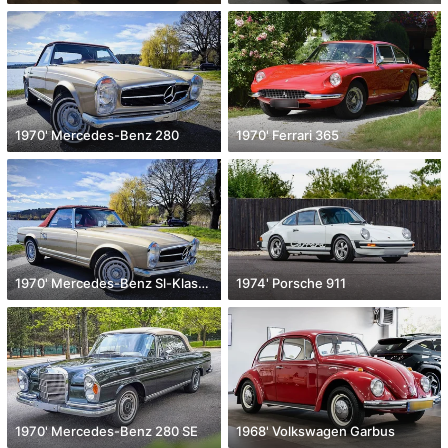
1970' Mercedes-Benz 280
1970' Ferrari 365
1970' Mercedes-Benz Sl-Klasse
1974' Porsche 911
1970' Mercedes-Benz 280 SE
1968' Volkswagen Garbus