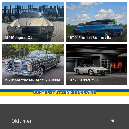
1969' Jaguar XJ
1970' Pontiac Bonneville
1970' Mercedes-Benz S-Klasse
1972' Ferrari 250
UUNTERSTÜTZEN DIE UKRAINE
Oldtimer