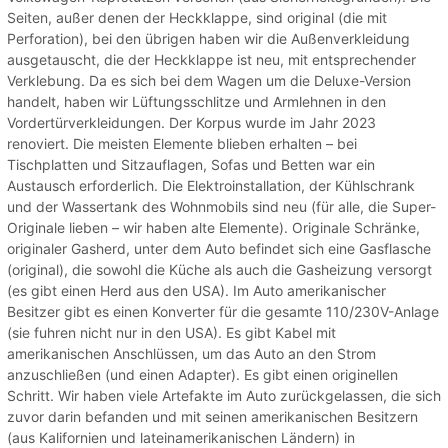
Seiten, außer denen der Heckklappe, sind original (die mit
Perforation), bei den übrigen haben wir die Außenverkleidung
ausgetauscht, die der Heckklappe ist neu, mit entsprechender
Verklebung. Da es sich bei dem Wagen um die Deluxe-Version
handelt, haben wir Lüftungsschlitze und Armlehnen in den
Vordertürverkleidungen. Der Korpus wurde im Jahr 2023
renoviert. Die meisten Elemente blieben erhalten – bei
Tischplatten und Sitzauflagen, Sofas und Betten war ein
Austausch erforderlich. Die Elektroinstallation, der Kühlschrank
und der Wassertank des Wohnmobils sind neu (für alle, die Super-
Originale lieben – wir haben alte Elemente). Originale Schränke,
originaler Gasherd, unter dem Auto befindet sich eine Gasflasche
(original), die sowohl die Küche als auch die Gasheizung versorgt
(es gibt einen Herd aus den USA). Im Auto amerikanischer
Besitzer gibt es einen Konverter für die gesamte 110/230V-Anlage
(sie fuhren nicht nur in den USA). Es gibt Kabel mit
amerikanischen Anschlüssen, um das Auto an den Strom
anzuschließen (und einen Adapter). Es gibt einen originellen
Schritt. Wir haben viele Artefakte im Auto zurückgelassen, die sich
zuvor darin befanden und mit seinen amerikanischen Besitzern
(aus Kalifornien und lateinamerikanischen Ländern) in