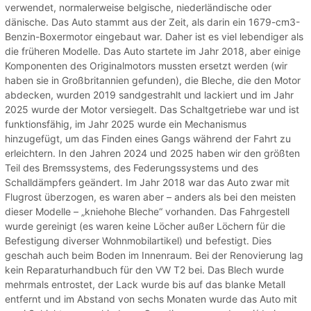
verwendet, normalerweise belgische, niederländische oder
dänische. Das Auto stammt aus der Zeit, als darin ein 1679-cm3-
Benzin-Boxermotor eingebaut war. Daher ist es viel lebendiger als
die früheren Modelle. Das Auto startete im Jahr 2018, aber einige
Komponenten des Originalmotors mussten ersetzt werden (wir
haben sie in Großbritannien gefunden), die Bleche, die den Motor
abdecken, wurden 2019 sandgestrahlt und lackiert und im Jahr
2025 wurde der Motor versiegelt. Das Schaltgetriebe war und ist
funktionsfähig, im Jahr 2025 wurde ein Mechanismus
hinzugefügt, um das Finden eines Gangs während der Fahrt zu
erleichtern. In den Jahren 2024 und 2025 haben wir den größten
Teil des Bremssystems, des Federungssystems und des
Schalldämpfers geändert. Im Jahr 2018 war das Auto zwar mit
Flugrost überzogen, es waren aber – anders als bei den meisten
dieser Modelle – „kniehohe Bleche“ vorhanden. Das Fahrgestell
wurde gereinigt (es waren keine Löcher außer Löchern für die
Befestigung diverser Wohnmobilartikel) und befestigt. Dies
geschah auch beim Boden im Innenraum. Bei der Renovierung lag
kein Reparaturhandbuch für den VW T2 bei. Das Blech wurde
mehrmals entrostet, der Lack wurde bis auf das blanke Metall
entfernt und im Abstand von sechs Monaten wurde das Auto mit