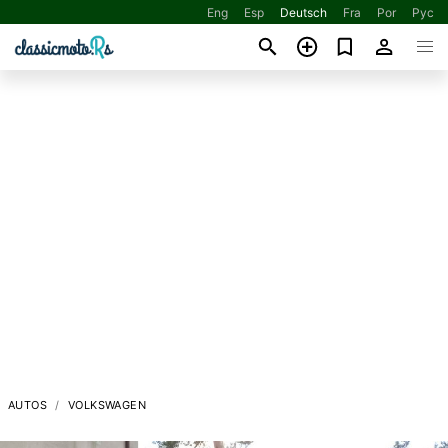
Eng
Esp
Deutsch
Fra
Por
Рус
AUTOS
VOLKSWAGEN