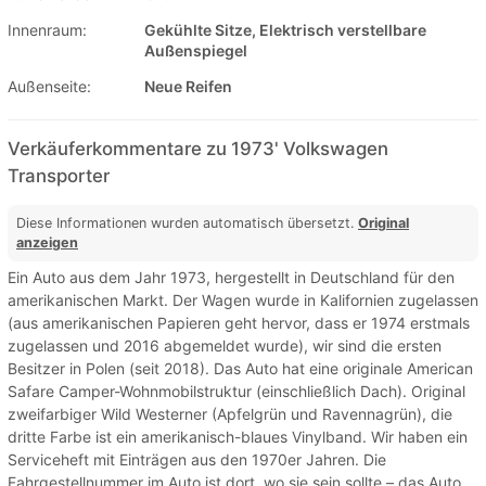
Innenraum:
Gekühlte Sitze, Elektrisch verstellbare
Außenspiegel
Außenseite:
Neue Reifen
Verkäuferkommentare zu 1973' Volkswagen
Transporter
Diese Informationen wurden automatisch übersetzt.
Original
anzeigen
Ein Auto aus dem Jahr 1973, hergestellt in Deutschland für den
amerikanischen Markt. Der Wagen wurde in Kalifornien zugelassen
(aus amerikanischen Papieren geht hervor, dass er 1974 erstmals
zugelassen und 2016 abgemeldet wurde), wir sind die ersten
Besitzer in Polen (seit 2018). Das Auto hat eine originale American
Safare Camper-Wohnmobilstruktur (einschließlich Dach). Original
zweifarbiger Wild Westerner (Apfelgrün und Ravennagrün), die
dritte Farbe ist ein amerikanisch-blaues Vinylband. Wir haben ein
Serviceheft mit Einträgen aus den 1970er Jahren. Die
Fahrgestellnummer im Auto ist dort, wo sie sein sollte – das Auto