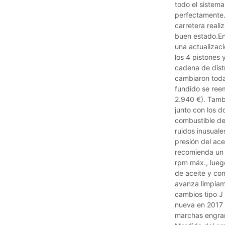
todo el sistem
perfectamente.
carretera reali
buen estado.En
una actualizaci
los 4 pistones 
cadena de dist
cambiaron todas
fundido se ree
2.940 €). Tamb
junto con los 
combustible de 
ruidos inusuales
presión del ace
recomienda un
rpm máx., lueg
de aceite y con
avanza limpiam
cambios tipo J
nueva en 2017 e
marchas engran