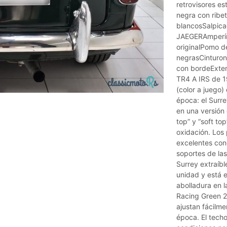
retrovisores es
negra con ribe
blancosSalpic
JAEGERAmperím
originalPomo 
negrasCinturon
con bordeExteri
TR4 A IRS de 1
(color a juego
época: el Surre
en una versión
top” y “soft to
oxidación. Los
excelentes cond
soportes de la
Surrey extraíbl
unidad y está 
abolladura en l
Racing Green 25
ajustan fácilme
época. El techo