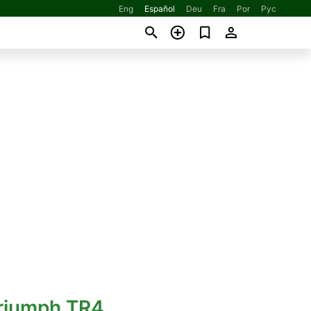
Eng
Español
Deu
Fra
Por
Рус
Triumph TR4