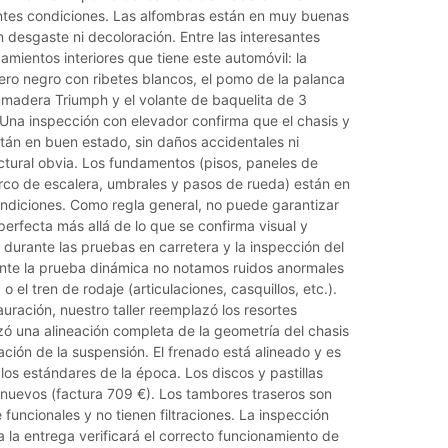
ntes condiciones. Las alfombras están en muy buenas
n desgaste ni decoloración. Entre las interesantes
mientos interiores que tiene este automóvil: la
ero negro con ribetes blancos, el pomo de la palanca
madera Triumph y el volante de baquelita de 3
 Una inspección con elevador confirma que el chasis y
stán en buen estado, sin daños accidentales ni
ctural obvia. Los fundamentos (pisos, paneles de
rco de escalera, umbrales y pasos de rueda) están en
diciones. Como regla general, no puede garantizar
perfecta más allá de lo que se confirma visual y
durante las pruebas en carretera y la inspección del
ante la prueba dinámica no notamos ruidos anormales
 o el tren de rodaje (articulaciones, casquillos, etc.).
auración, nuestro taller reemplazó los resortes
izó una alineación completa de la geometría del chasis
ación de la suspensión. El frenado está alineado y es
los estándares de la época. Los discos y pastillas
 nuevos (factura 709 €). Los tambores traseros son
uncionales y no tienen filtraciones. La inspección
a la entrega verificará el correcto funcionamiento de