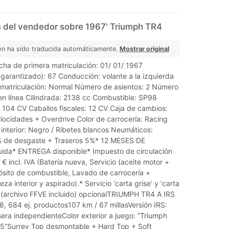
 del vendedor sobre 1967' Triumph TR4
ón ha sido traducida automáticamente.
Mostrar original
cha de primera matriculación: 01/ 01/ 1967
 garantizado): 67 Conducción: volante a la izquierda
atriculación: Normal Número de asientos: 2 Número
 en línea Cilindrada: 2138 cc Combustible: SP98
 104 CV Caballos fiscales: 12 CV Caja de cambios:
locidades + Overdrive Color de carrocería: Racing
interior: Negro / Ribetes blancos Neumáticos:
% de desgaste + Traseros 5%* 12 MESES DE
ida* ENTREGA disponible* Impuesto de circulación
 € incl. IVA (Batería nueva, Servicio (aceite motor +
epósito de combustible, Lavado de carrocería +
za interior y aspirado).* Servicio ‘carta grise’ y ‘carta
’ (archivo FFVE incluido) opcionalTRIUMPH TR4 A IRS
, 684 ej. productos107 km / 67 millasVersión IRS:
era independienteColor exterior a juego: “Triumph
5”Surrey Top desmontable + Hard Top + Soft