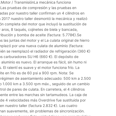
a.Motor / TransmisiónLa mecánica funciona
Las pruebas de compresión y las pruebas en
zadas por nuestro taller confirman un 4 cilindros en
 2017 nuestro taller desmontó la mecánica y realizó
ón completa del motor que incluyó la sustitución de
y aros, 8 taqués, cojinetes de biela y bancada,
ribución y bomba de aceite (factura: 5.778€).Se
 las juntas del motor y el La culata original de hierro
mplazó por una nueva culata de aluminio (factura:
ién se reemplazó el radiador de refrigeración (360 €)
dos carburadores SU H6 (660 €). El depósito de
aluminio es nuevo. El arranque es fácil, sin humo ni
. El ralentí es suave y el motor funciona frío. La
ite en frío es de 60 psi a 900 rpm. Nota: Se
 régimen de asentamiento adecuado: 500 km a 2.500
o 1.000 km a 3.500 rpm máx., seguido de un cambio
trol de pares de culata. En carretera, el 4 cilindros
ente entre las marchas sin tartamudeos. La caja de
 de 4 velocidades más Overdrive fue sustituida por
n nuestro taller (factura 2.832 €). Las cuatro
an suavemente, sin problemas de sincronización.