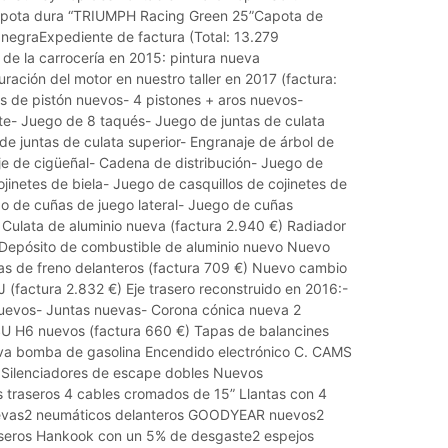
apota dura “TRIUMPH Racing Green 25”Capota de
l negraExpediente de factura (Total: 13.279
de la carrocería en 2015: pintura nueva
ación del motor en nuestro taller en 2017 (factura:
os de pistón nuevos- 4 pistones + aros nuevos-
e- Juego de 8 taqués- Juego de juntas de culata
 de juntas de culata superior- Engranaje de árbol de
je de cigüeñal- Cadena de distribución- Juego de
ojinetes de biela- Juego de casquillos de cojinetes de
 de cuñas de juego lateral- Juego de cuñas
Culata de aluminio nueva (factura 2.940 €) Radiador
Depósito de combustible de aluminio nuevo Nuevo
las de freno delanteros (factura 709 €) Nuevo cambio
J (factura 2.832 €) Eje trasero reconstruido en 2016:-
evos- Juntas nuevas- Corona cónica nueva 2
U H6 nuevos (factura 660 €) Tapas de balancines
a bomba de gasolina Encendido electrónico C. CAMS
Silenciadores de escape dobles Nuevos
 traseros 4 cables cromados de 15” Llantas con 4
uevas2 neumáticos delanteros GOODYEAR nuevos2
seros Hankook con un 5% de desgaste2 espejos