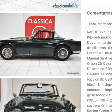
Comentarios
Esta informaci
Ref: 103671 Fe
Kilometraje (no
Documento de m
de cilindros: 4
Potencia (DIN):
Manual de 4 ve
Green 25 Color 
Delanteros 50
GARANTÍA inclu
(opcional): 690
filtro), 1/ 4 d
encerado, limpie
grise recogida
(1965 - 1967)28
suspensión tras
Racing Green 2