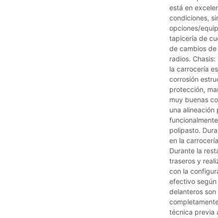
está en excele
condiciones, si
opciones/equipa
tapicería de cu
de cambios de 
radios. Chasis:
la carrocería e
corrosión estru
protección, ma
muy buenas con
una alineación 
funcionalmente 
polipasto. Dur
en la carrocería
Durante la rest
traseros y real
con la configur
efectivo según 
delanteros son
completamente f
técnica previa 