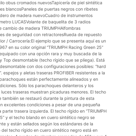
tilo obus cromados nuevosTapicería de piel sintética
tes blancosPaneles de puertas negros con ribetes
adero de madera nuevoCuadro de instrumentos
etro LUCASVolante de baquelita de 3 radios
de cambio de madera TRIUMPHAlfombras
es de seguridad con retractoresRueda de repuesto
or / Carrocería:El ejemplo que se presenta aquí es un
967 en su color original “TRIUMPH Racing Green 25”
) equipado con una opción rara y muy buscada de la
y Top desmontable (techo rígido que se pliega). Está
 desmontable con dos configuraciones posibles: “hard
p”. espejos y aletas traseras PROFIBER resistentes a la
 parachoques están perfectamente alineados y en
iciones. Sólo los parachoques delanteros y los
s luces traseras muestran picaduras menores. El techo
e también se restauró durante la pintura de esta
en excelentes condiciones a pesar de una pequeña
a parte trasera izquierda. El techo rígido en “TRIUMPH
” y el techo blando en cuero sintético negro se
nte y están sellados según los estándares de la
 del techo rígido en cuero sintético negro está en