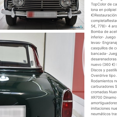
TopColor de c
lona en polipie
€)Restauración 
completaRestaur
5€, 778)- 4 ar
Bomba de aceit
inferior- Juego
levas- Engrana
casquillos de c
bancada- Juego
desarenadoras 
nuevo (360 €) 
Discos y pastil
Overdrive tipo 
Rodamientos nu
carburadores S
cromadas Nuev
XR700 Dinamo 
amortiguadores
imitaciones n
neumáticos tra