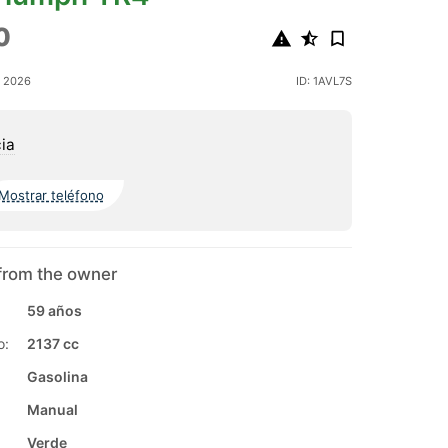
0
o 2026
ID: 1AVL7S
ia
Mostrar teléfono
from the owner
59 años
o:
2137 cc
Gasolina
Manual
Verde