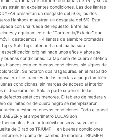
rmales. 4 ruedas de alambre cromadas de 15" y sus 4
vas están en excelentes condiciones. Las dos llantas
ODYEAR presentan un desgaste del 50%; los dos
seros Hankook muestran un desgaste del 5%. Esta
uipada con una rueda de repuesto. Entre las
ciones y equipamiento de “Carrocería/Exterior” que
omóvil, destacamos: - 4 llantas de alambre cromadas
 Top y Soft Top. Interior: La cabina ha sido
 especificación original hace unos años y ahora se
y buenas condiciones. La tapicería de cuero sintético
tes blancos está en buenas condiciones, sin signos de
coloración. Se notaron dos rasgaduras. en el respaldo
 pasajero. Los paneles de las puertas a juego también
enas condiciones, sin marcas de acceso al interior,
s ni decoloración. Sólo la parte superior de las
a defectos estéticos menores. El tablero de madera y
lero de imitación de cuero negro se reemplazaron
auración y están en nuevas condiciones. Todo el panel
os JAEGER y el amperímetro LUCAS son
funcionales. Este automóvil conserva su volante
quelita de 3 radios TRIUMPH, en buenas condiciones
 uniforme. El pomo del cambio de madera TRIUMPH