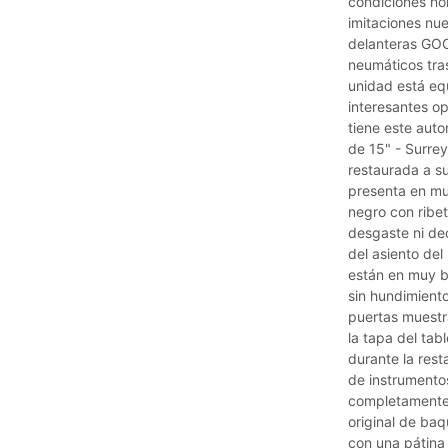
condiciones no
imitaciones nue
delanteras GO
neumáticos tra
unidad está eq
interesantes op
tiene este aut
de 15" - Surrey
restaurada a su
presenta en mu
negro con ribe
desgaste ni de
del asiento del
están en muy bu
sin hundimiento
puertas muestr
la tapa del tab
durante la rest
de instrument
completamente 
original de ba
con una pátina