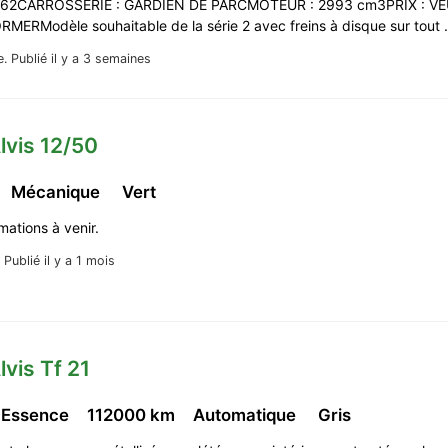
962CARROSSERIE : GARDIEN DE PARCMOTEUR : 2993 cm3PRIX : VE
MERModèle souhaitable de la série 2 avec freins à disque sur tout
e.
Publié il y a 3 semaines
lvis 12/50
Mécanique
Vert
rmations à venir.
.
Publié il y a 1 mois
lvis Tf 21
 Essence
112000 km
Automatique
Gris