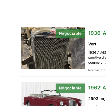
1936' A
Négociable
Vert
1936 ALVI
sportive d'
comme un
Northampto
1962' A
Négociable
2993 cc,