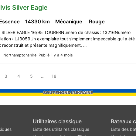
lvis Silver Eagle
 Essence
14330 km
Mécanique
Rouge
S SILVER EAGLE 16/95 TOURERNuméro de châssis : 13216Numéro
ulation : LJ3059Un exemplaire tout simplement impeccable qui a été
t reconstruit et présente magnifiquement, …
Northamptonshire.
Publié il y a 4 mois
3
4
5
…
18
SOUTENONS L'UKRAINE
Utilitaires classique
Bateaux c
siques
Liste des utilitaires classique
Liste des ba