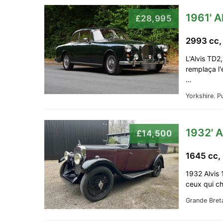
1961' A
£28,995
2993 cc,
L'Alvis TD2
remplaça l'
…
Yorkshire.
Pu
1932' A
£14,500
1645 cc,
1932 Alvis 
ceux qui ch
Grande Bret