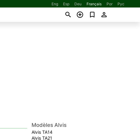
Eng
Esp
Deu
Français
Por
Рус
Modèles Alvis
Alvis TA14
Alvis TA21