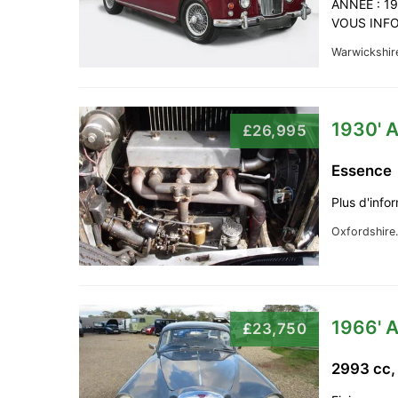
ANNÉE : 1
VOUS INFOR
Warwickshir
1930' A
£26,995
Essence
Plus d'info
Oxfordshire
1966' A
£23,750
2993 cc,