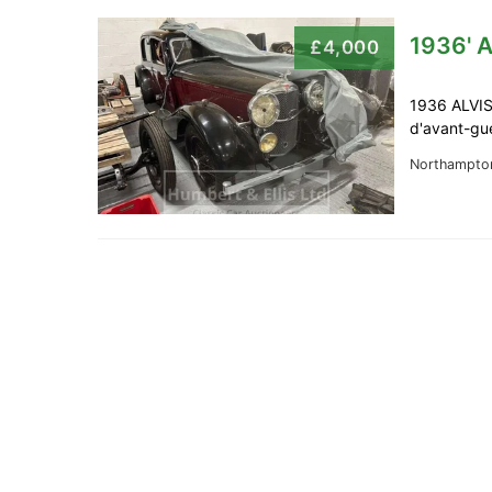
1936' A
£4,000
1936 ALVIS
d'avant-gu
Northampto