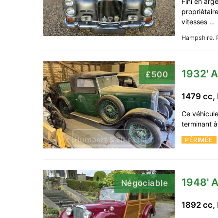
Fini en arg
propriétair
vitesses …
Hampshire.
1932' A
£500
1479 cc,
Ce véhicule
terminant à
PÉRIMÉE
1948' A
Négociable
1892 cc,