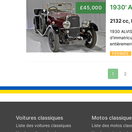
1930' A
£45,000
2132 cc,
1930 ALVI
d'immatric
entièremen
PÉRIMÉE
1
2
Voitures classiques
Motos classique
Liste des voitures classiques
Liste des motos clas