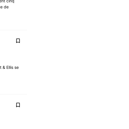
ent cinq
te de
& Ellis se