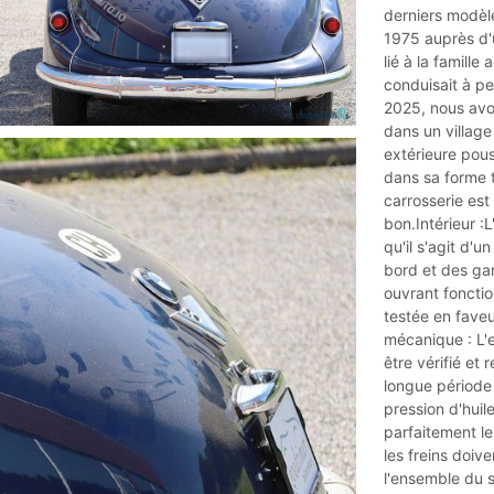
derniers modèle
1975 auprès d'
lié à la famille
conduisait à pei
2025, nous avon
dans un village
extérieure pous
dans sa forme t
carrosserie est
bon.Intérieur :
qu'il s'agit d'u
bord et des gar
ouvrant foncti
testée en fave
mécanique : L'e
être vérifié et
longue période 
pression d'huil
parfaitement le
les freins doive
l'ensemble du 