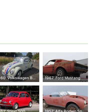
1960' Volkswagen Beetle
1967' Ford Mustang
962' Steyr 500
1957' Alfa Romeo Spider