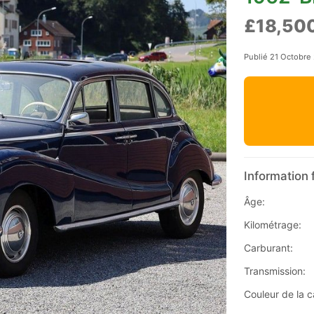
£18,50
Publié 21 Octobre
Information 
Âge:
Kilométrage:
Carburant:
Transmission:
Couleur de la c