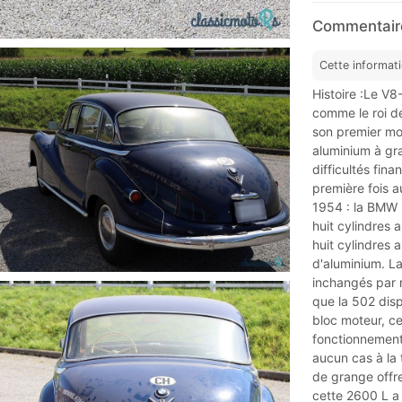
Commentaire
Cette informat
Histoire :Le V
comme le roi de
son premier mot
aluminium à gr
difficultés fin
première fois 
1954 : la BMW 5
huit cylindres 
huit cylindres 
d'aluminium. La
inchangés par r
que la 502 dis
bloc moteur, ce
fonctionnement
aucun cas à la 
de grange offre
cette 2600 L a