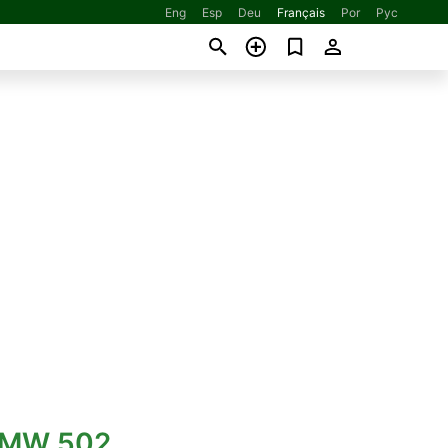
Eng
Esp
Deu
Français
Por
Рус
BMW 502