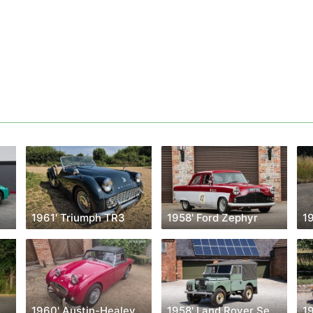
1961' Triumph TR3
1958' Ford Zephyr
1960' Austin-Healey Sprite
1958' Land Rover Series 1
1