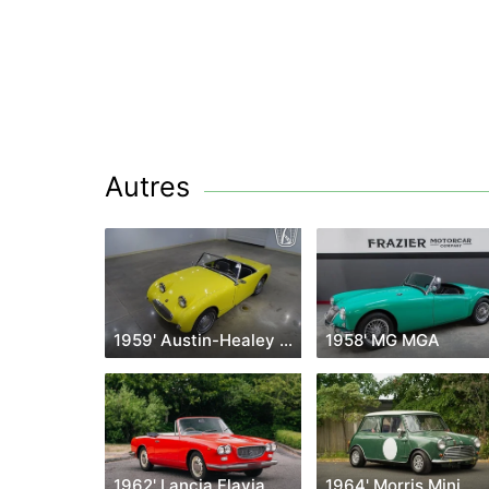
Autres
1959' Austin-Healey Sprite
1958' MG MGA
1962' Lancia Flavia Vignale
1964' Morris Mini