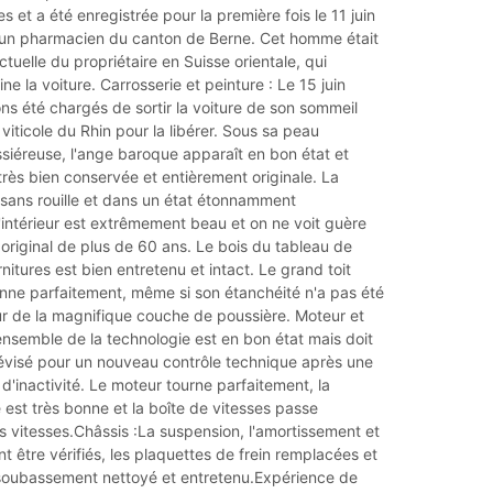
s et a été enregistrée pour la première fois le 11 juin
un pharmacien du canton de Berne. Cet homme était
 actuelle du propriétaire en Suisse orientale, qui
ne la voiture. Carrosserie et peinture : Le 15 juin
s été chargés de sortir la voiture de son sommeil
 viticole du Rhin pour la libérer. Sous sa peau
siéreuse, l'ange baroque apparaît en bon état et
rès bien conservée et entièrement originale. La
 sans rouille et dans un état étonnamment
L'intérieur est extrêmement beau et on ne voit guère
n original de plus de 60 ans. Le bois du tableau de
nitures est bien entretenu et intact. Le grand toit
onne parfaitement, même si son étanchéité n'a pas été
ur de la magnifique couche de poussière. Moteur et
nsemble de la technologie est en bon état mais doit
 révisé pour un nouveau contrôle technique après une
d'inactivité. Le moteur tourne parfaitement, la
e est très bonne et la boîte de vitesses passe
s vitesses.Châssis :La suspension, l'amortissement et
nt être vérifiés, les plaquettes de frein remplacées et
soubassement nettoyé et entretenu.Expérience de