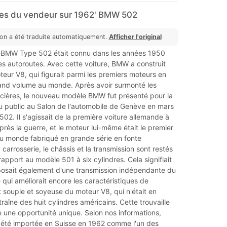
s du vendeur sur 1962' BMW 502
ion a été traduite automatiquement.
Afficher l'original
8-BMW Type 502 était connu dans les années 1950
s autoroutes. Avec cette voiture, BMW a construit
eur V8, qui figurait parmi les premiers moteurs en
and volume au monde. Après avoir surmonté les
ancières, le nouveau modèle BMW fut présenté pour la
au public au Salon de l'automobile de Genève en mars
02. Il s'agissait de la première voiture allemande à
après la guerre, et le moteur lui-même était le premier
au monde fabriqué en grande série en fonte
 carrosserie, le châssis et la transmission sont restés
apport au modèle 501 à six cylindres. Cela signifiait
posait également d'une transmission indépendante du
 qui améliorait encore les caractéristiques de
 souple et soyeuse du moteur V8, qui n'était en
traîne des huit cylindres américains. Cette trouvaille
 une opportunité unique. Selon nos informations,
 été importée en Suisse en 1962 comme l'un des