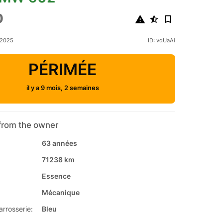
0
 2025
ID: vqUaAi
PÉRIMÉE
il y a 9 mois, 2 semaines
from the owner
63 années
71238 km
Essence
Mécanique
arrosserie:
Bleu