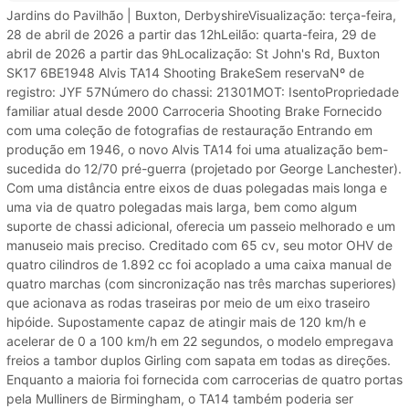
Jardins do Pavilhão | Buxton, DerbyshireVisualização: terça-feira,
28 de abril de 2026 a partir das 12hLeilão: quarta-feira, 29 de
abril de 2026 a partir das 9hLocalização: St John's Rd, Buxton
SK17 6BE1948 Alvis TA14 Shooting BrakeSem reservaNº de
registro: JYF 57Número do chassi: 21301MOT: IsentoPropriedade
familiar atual desde 2000 Carroceria Shooting Brake Fornecido
com uma coleção de fotografias de restauração Entrando em
produção em 1946, o novo Alvis TA14 foi uma atualização bem-
sucedida do 12/70 pré-guerra (projetado por George Lanchester).
Com uma distância entre eixos de duas polegadas mais longa e
uma via de quatro polegadas mais larga, bem como algum
suporte de chassi adicional, oferecia um passeio melhorado e um
manuseio mais preciso. Creditado com 65 cv, seu motor OHV de
quatro cilindros de 1.892 cc foi acoplado a uma caixa manual de
quatro marchas (com sincronização nas três marchas superiores)
que acionava as rodas traseiras por meio de um eixo traseiro
hipóide. Supostamente capaz de atingir mais de 120 km/h e
acelerar de 0 a 100 km/h em 22 segundos, o modelo empregava
freios a tambor duplos Girling com sapata em todas as direções.
Enquanto a maioria foi fornecida com carrocerias de quatro portas
pela Mulliners de Birmingham, o TA14 também poderia ser