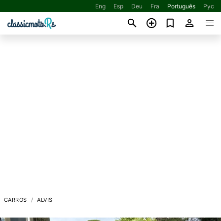
Eng
Esp
Deu
Fra
Português
Рус
CARROS
ALVIS