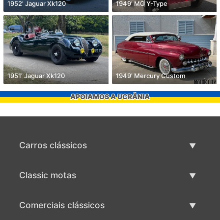
1952' Jaguar Xk120
1949' MG Y-Type
1951' Jaguar Xk120
1949' Mercury Custom
APOIAMOS A UCRÂNIA
Carros clássicos
Lista de carros clássicos
Classic motas
Vender carro clássico
Lista de motas clássicas
Comerciais clássicos