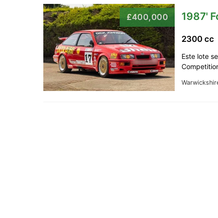
1987' F
£400,000
2300 cc
Este lote s
Competition
Warwickshir