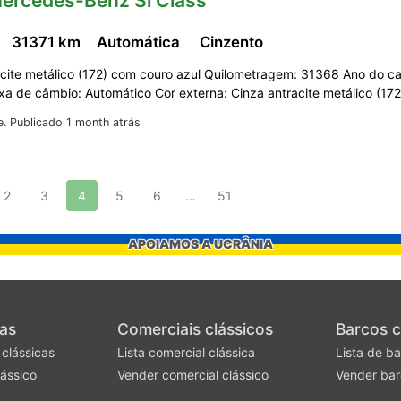
Mercedes-Benz Sl Class
31371 km
Automática
Cinzento
acite metálico (172) com couro azul Quilometragem: 31368 Ano do ca
xa de câmbio: Automático Cor externa: Cinza antracite metálico (17
e.
Publicado 1 month atrás
2
3
4
5
6
…
51
APOIAMOS A UCRÂNIA
as
Comerciais clássicos
Barcos c
 clássicas
Lista comercial clássica
Lista de ba
ássico
Vender comercial clássico
Vender bar