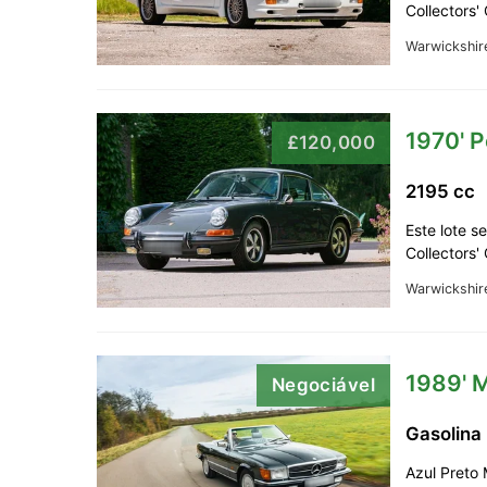
Collectors'
Warwickshir
1970' P
£120,000
2195 cc
Este lote s
Collectors'
Warwickshir
1989' 
Negociável
Gasolina
Azul Preto