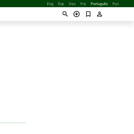
Eng
Esp
Deu
Fra
Português
Рус