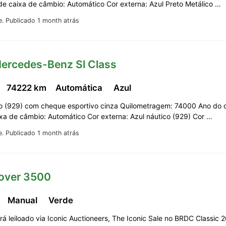
de caixa de câmbio: Automático Cor externa: Azul Preto Metálico …
e.
Publicado 1 month atrás
Mercedes-Benz Sl Class
74222 km
Automática
Azul
co (929) com cheque esportivo cinza Quilometragem: 74000 Ano do 
ixa de câmbio: Automático Cor externa: Azul náutico (929) Cor …
e.
Publicado 1 month atrás
Rover 3500
c
Manual
Verde
erá leiloado via Iconic Auctioneers, The Iconic Sale no BRDC Classic 