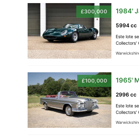
1984' 
£300,000
5994 c
Este lote s
Collectors'
Warwickshir
1965' 
£100,000
2996 cc
Este lote s
Collectors'
Warwickshir