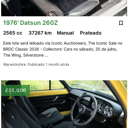
1976' Datsun 260Z
2565 cc
37267 km
Manual
Prateado
Este lote será leiloado via Iconic Auctioneers, The Iconic Sale no
BRDC Classic 2026 - Collectors' Cars no sábado, 25 de julho,
The Wing, Silverstone …
Warwickshire.
Publicado 1 month atrás
£35,000