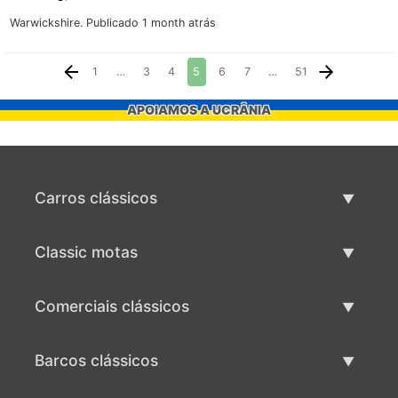
Warwickshire.
Publicado 1 month atrás
1
…
3
4
5
6
7
…
51
APOIAMOS A UCRÂNIA
Carros clássicos
Lista de carros clássicos
Classic motas
Vender carro clássico
Lista de motas clássicas
Comerciais clássicos
Vender moto clássico
Lista comercial clássica
Barcos clássicos
Vender comercial clássico
Lista de barcos clássicos