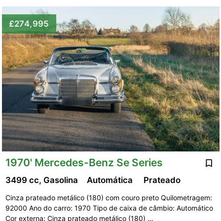
£274,995
1970' Mercedes-Benz Se Series
3499 cc, Gasolina
Automática
Prateado
Cinza prateado metálico (180) com couro preto Quilometragem:
92000 Ano do carro: 1970 Tipo de caixa de câmbio: Automático
Cor externa: Cinza prateado metálico (180) …