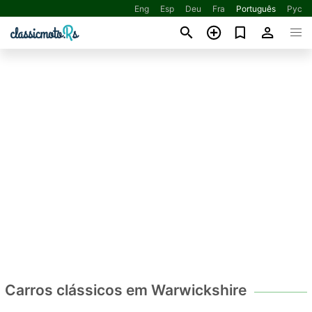
Eng
Esp
Deu
Fra
Português
Рус
Carros clássicos em Warwickshire