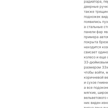
радиатора, пе
дверные ручки
также трещин
подножек видн
появились пу
а стальные с
панели фар яв
примера авто
покрыта брез
находится коз
свисает одино
колесо и еще
33-дюймовыми
размером 33x
чтобы войти,
коричневой ве
и сухое гниен
а все подокон
мягкие, широк
вельветового 
них виден изн
видна пена вн