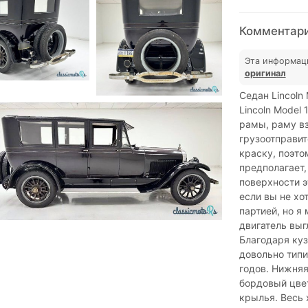
Комментарии
Эта информац
оригинал
Седан Lincoln
Lincoln Model 
рамы, раму вз
грузоотправит
краску, поэто
предполагает,
поверхности э
если вы не хо
партией, но я 
двигатель выг
Благодаря куз
довольно тип
годов. Нижняя
бордовый цвет
крылья. Весь 