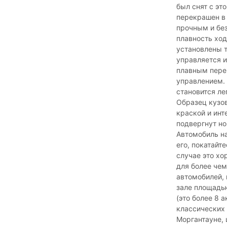
был снят с эт
перекрашен в 
прочным и бе
плавность ход
установлены 
управляется и
плавным пере
управлением. 
становится ле
Образец кузов
краской и инт
подвергнут но
Автомобиль н
его, покатайт
случае это хо
для более чем
автомобилей,
зале площадь
(это более 8 
классических 
Моргантауне, 