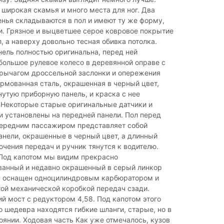
 широкая скамья и много места для ног. Два
нья складываются в пол и имеют ту же форму,
и. Грязное и выцветшее серое ковровое покрытие
, а наверху довольно тесная обивка потолка.
ель полностью оригинальна, перед ней
ольшое рулевое колесо в деревянной оправе с
рычагом дроссельной заслонки и опережения
рмованная сталь, окрашенная в черный цвет,
нутую приборную панель, и краска с нее
 Некоторые старые оригинальные датчики и
 установлены на передней панели. Пол перед
передним пассажиром представляет собой
нели, окрашенные в черный цвет, а длинный
чения передач и ручник тянутся к водителю.
Под капотом мы видим прекрасно
ванный и недавно окрашенный в серый линкор
 Он оснащен одноцилиндровым карбюратором и
й ​​​​механической коробкой передач сзади.
й мост с редуктором 4,58. Под капотом этого
 шедевра находятся гибкие шланги, старые, но в
янии. Ходовая часть Как уже отмечалось, кузов