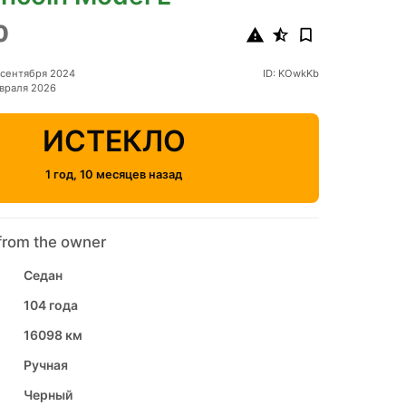
0
 сентября 2024
ID: KOwkKb
враля 2026
ИСТЕКЛО
1 год, 10 месяцев назад
from the owner
Седан
104 года
16098 км
Ручная
Черный