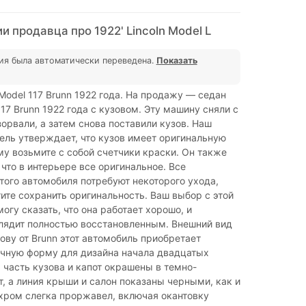
 продавца про 1922' Lincoln Model L
ия была автоматически переведена.
Показать
 Model 117 Brunn 1922 года. На продажу — седан
117 Brunn 1922 года с кузовом. Эту машину сняли с
орвали, а затем снова поставили кузов. Наш
ель утверждает, что кузов имеет оригинальную
му возьмите с собой счетчики краски. Он также
 что в интерьере все оригинальное. Все
того автомобиля потребуют некоторого ухода,
тите сохранить оригинальность. Ваш выбор с этой
могу сказать, что она работает хорошо, и
лядит полностью восстановленным. Внешний вид
ову от Brunn этот автомобиль приобретает
ичную форму для дизайна начала двадцатых
 часть кузова и капот окрашены в темно-
, а линия крыши и салон показаны черными, как и
хром слегка проржавел, включая окантовку