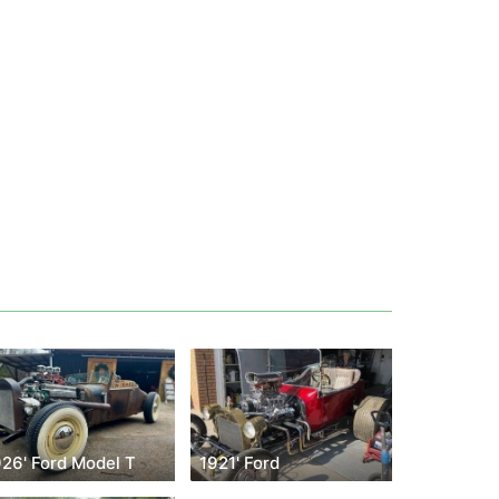
926' Ford Model T
1921' Ford