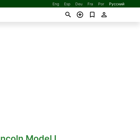
Eng
Esp
Deu
Fra
Por
Русский
incoln Model L