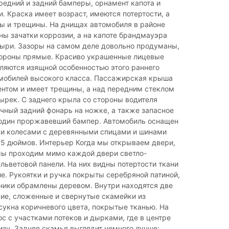
редний и задний бамперы, орнамент капота и
. Краска имеет возраст, имеются потертости, а
ы и трещины. На днищах автомобиля в районе
ы зачатки коррозии, а на капоте брандмауэра
зыри. Зазоры на самом деле довольно продуманы,
тороны прямые. Красиво украшенные лицевые
ляются изящной особенностью этого раннего
мобилей высокого класса. Пассажирская крыша
ентом и имеет трещины, а над передним стеклом
ырек. С заднего крыла со стороны водителя
чный задний фонарь на ножке, а также запасное
 один проржавевший бампер. Автомобиль оснащен
 колесами с деревянными спицами и шинами
5 дюймов. Интерьер Когда мы открываем двери,
 мы проходим мимо каждой двери светло-
льветовой панели. На них видны потертости ткани
ие. Рукоятки и ручка покрыты серебряной патиной,
ники обрамлены деревом. Внутри находятся две
ие, сложенные и свернутые скамейки из
сукна коричневого цвета, покрытые тканью. На
ос с участками потеков и дырками, где в центре
изу. Задняя скамья выглядит немного лучше: