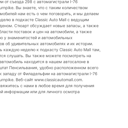
и от съезда 298 с автомагистрали I-76
urnpike. Вы знаете, что с таким количеством
мобилей нам есть о чем поговорить, и мы делаем
делю в подкасте Classic Auto Mall с ведущим
деном. Стюарт обсуждает новые запасы, а также
бласти поставок и цен на автомобили, а также
ю у знаменитостей и автомобильных
в об удивительных автомобилях и их истории.
 каждую неделю к подкасту Classic Auto Mall там,
тся слушать. Вы также можете посмотреть на
 автомобиль находится в нашем автосалоне в
штат Пенсильвания, удобно расположенном всего
 к западу от Филадельфии на автомагистрали I-76
urnpike. Веб-сайт www.classicautomall.com.
вяжитесь с нами в любое время для получения
ой информации или для личного осмотра