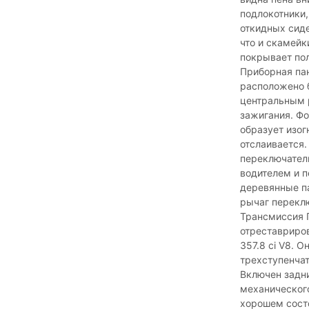
подлокотники,
откидных сиде
что и скамейк
покрывает пол
Приборная пан
расположено б
центральным 
зажигания. Фо
образует изог
отслаивается.
переключатели
водителем и 
деревянные па
рычаг переклю
Трансмиссия 
отреставриро
357.8 ci V8.
трехступенчато
Включен задни
механического
хорошем состо