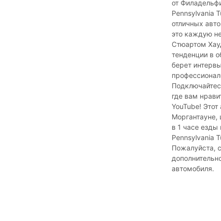
от Филадельфи
Pennsylvania T
отличных авто
это каждую не
Стюартом Хау
тенденции в о
берет интервь
профессионало
Подключайтесь
где вам нрави
YouTube! Этот
Моргантауне, 
в 1 часе езды
Pennsylvania T
Пожалуйста, с
дополнительн
автомобиля.