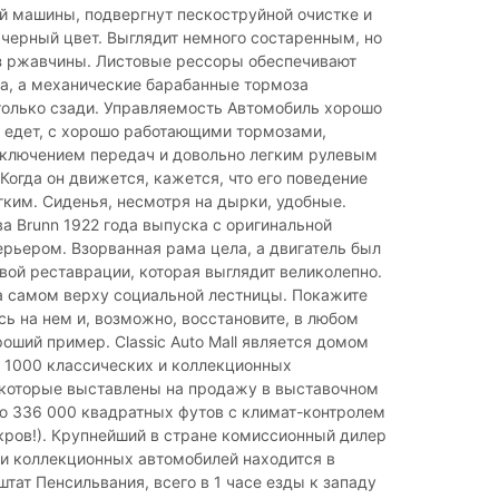
ой машины, подвергнут пескоструйной очистке и
черный цвет. Выглядит немного состаренным, но
з ржавчины. Листовые рессоры обеспечивают
а, а механические барабанные тормоза
только сзади. Управляемость Автомобиль хорошо
 едет, с хорошо работающими тормозами,
ключением передач и довольно легким рулевым
Когда он движется, кажется, что его поведение
гким. Сиденья, несмотря на дырки, удобные.
а Brunn 1922 года выпуска с оригинальной
ерьером. Взорванная рама цела, а двигатель был
вой реставрации, которая выглядит великолепно.
а самом верху социальной лестницы. Покажите
есь на нем и, возможно, восстановите, в любом
роший пример. Classic Auto Mall является домом
 1000 классических и коллекционных
 которые выставлены на продажу в выставочном
ю 336 000 квадратных футов с климат-контролем
акров!). Крупнейший в стране комиссионный дилер
и коллекционных автомобилей находится в
штат Пенсильвания, всего в 1 часе езды к западу